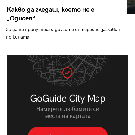
Какво да гледаш, което не е
„Одисея“
За да не пропуснеш и другите интересни заглавия
по кината