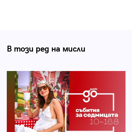
В този ред на мисли