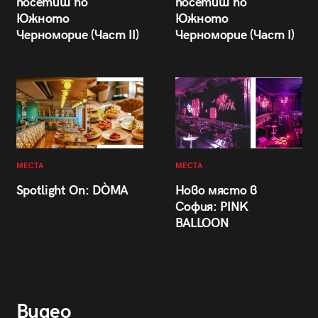
посетиш по
посетиш по
Южното
Южното
Черноморие (Част II)
Черноморие (Част I)
МЕСТА
МЕСТА
Spotlight On: DÒMA
Ново място в
София: PINK
BALLOON
Видео