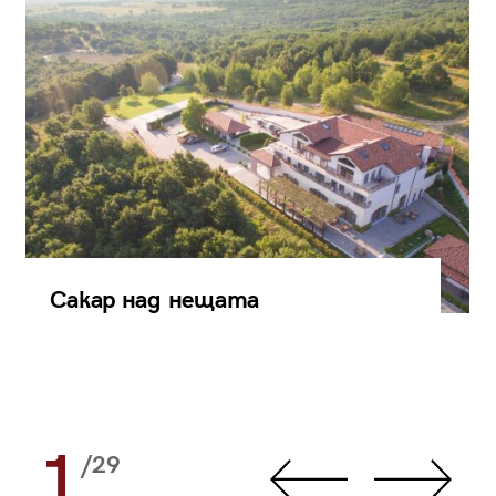
Сакар над нещата
1
/29