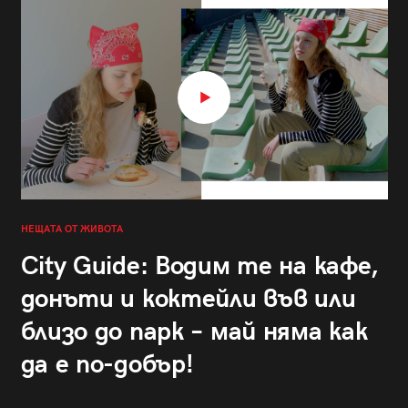
НЕЩАТА ОТ ЖИВОТА
City Guide: Водим те на кафе,
донъти и коктейли във или
близо до парк – май няма как
да е по-добър!