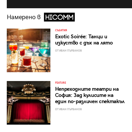
Намерено в
СЪБИТИЯ
Exotic Soirée: Танци и
изкуство с дъх на лято
ОТ ИВАН ПЪРВАНОВ
FEATURE
Непреходните театри на
София: Зад кулисите на
един по-различен спектакъл
ОТ ИВАН ПЪРВАНОВ