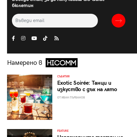
бюлетин
Намерено в
СЪБИТИЯ
Exotic Soirée: Танци и
изкуство с дъх на лято
ОТ ИВАН ПЪРВАНОВ
FEATURE