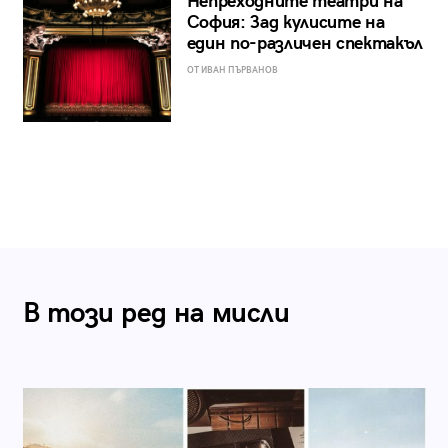
Непреходните театри на
София: Зад кулисите на
един по-различен спектакъл
ОТ ИВАН ПЪРВАНОВ
В този ред на мисли