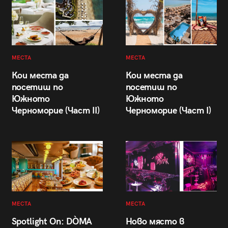
МЕСТА
МЕСТА
Кои места да
Кои места да
посетиш по
посетиш по
Южното
Южното
Черноморие (Част II)
Черноморие (Част I)
МЕСТА
МЕСТА
Spotlight On: DÒMA
Ново място в