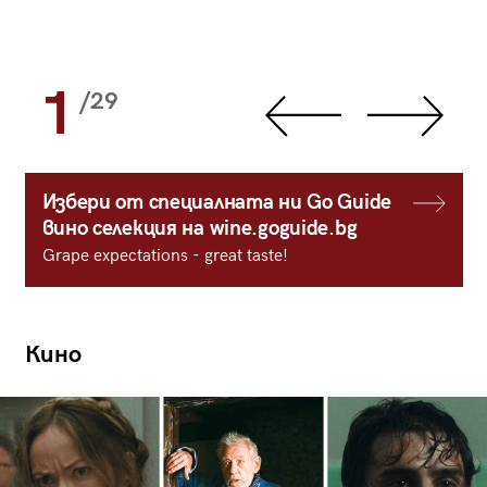
1
/29
Избери от специалната ни Go Guide
вино селекция на wine.goguide.bg
Grape expectations - great taste!
Кино