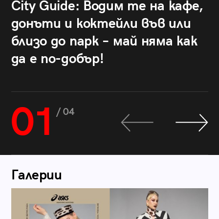
City Guide: Водим те на кафе,
донъти и коктейли във или
близо до парк – май няма как
да е по-добър!
01
/ 04
Галерии