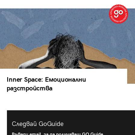
Inner Space: Емоционални
разстройства
Следвай GoGuide
Въведи email, за да получаваш GO Guide