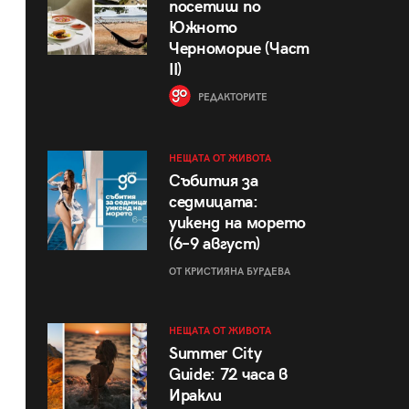
посетиш по
Южното
Черноморие (Част
II)
РЕДАКТОРИТЕ
НЕЩАТА ОТ ЖИВОТА
Събития за
седмицата:
уикенд на морето
(6–9 август)
ОТ КРИСТИЯНА БУРДЕВА
НЕЩАТА ОТ ЖИВОТА
Summer City
Guide: 72 часа в
Иракли