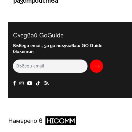
разстройства
Следвай GoGuide
Въведи email, за да получаваш GO Guide
бюлетин
Намерено в