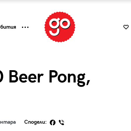
ъбития
0 Beer Pong,
к
Tender is the Wine – Какво
ентара
Сподели:
чаша
се пие на Лазурния бряг