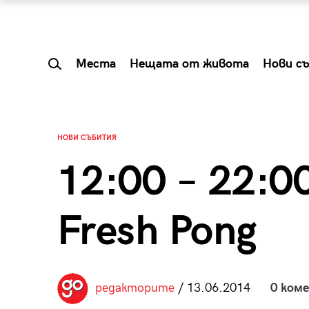
Места
Нещата от живота
Нови с
НОВИ СЪБИТИЯ
12:00 – 22:0
Fresh Pong
 Shareable:
Summer Prelude: ка
редакторите
/ 13.06.2014
0 ком
лги вечери и
започва лятото в 