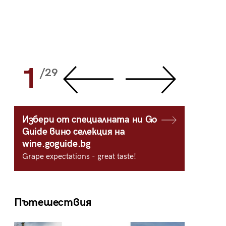
1
2
/29
/
Избери от специалната ни Go
Guide вино селекция на
wine.goguide.bg
Grape expectations - great taste!
Пътешествия