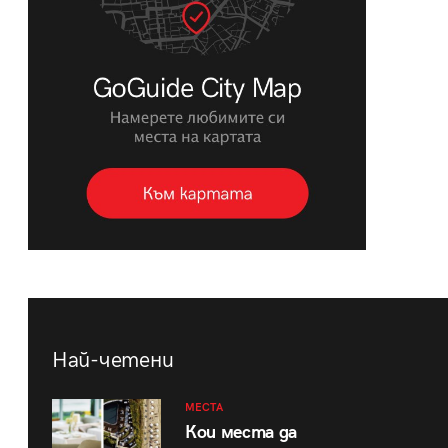
Най-четени
МЕСТА
Кои места да