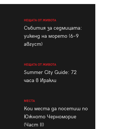
пания
НЕЩАТА ОТ ЖИВОТА
Събития за седмицата:
уикенд на морето (6–9
28
/29
август)
НЕЩАТА ОТ ЖИВОТА
Summer City Guide: 72
часа в Иракли
МЕСТА
Кои места да посетиш по
Южното Черноморие
(Част II)