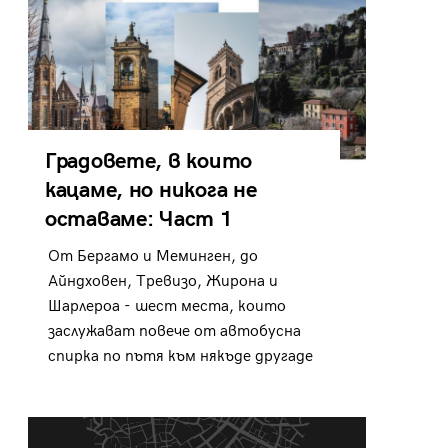
Градовете, в които
кацаме, но никога не
оставаме: Част 1
От Бергамо и Меминген, до
Айндховен, Тревизо, Жирона и
Шарлероа - шест места, които
заслужават повече от автобусна
спирка по пътя към някъде другаде