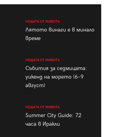
пания
НЕЩАТА ОТ ЖИВОТА
Лятото винаги е в минало
време
28
/29
НЕЩАТА ОТ ЖИВОТА
Събития за седмицата:
уикенд на морето (6–9
август)
НЕЩАТА ОТ ЖИВОТА
Summer City Guide: 72
часа в Иракли