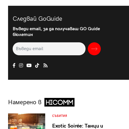
Следвай GoGuide
Въведи email, за да получаваш GO Guide
бюлетин
Намерено в
СЪБИТИЯ
Exotic Soirée: Танци и