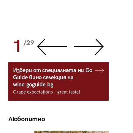
1
2
/29
/
Избери от специалната ни Go
Guide вино селекция на
wine.goguide.bg
Grape expectations - great taste!
Любопитно