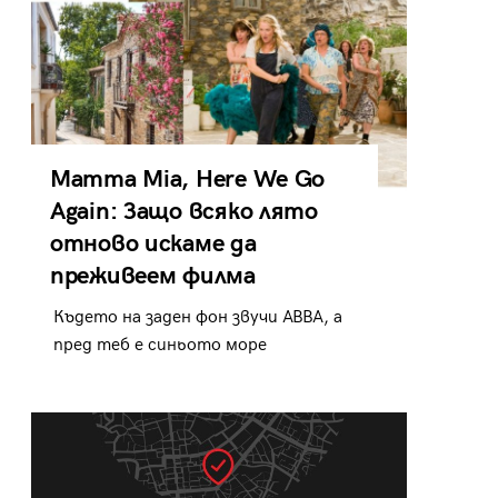
Mamma Mia, Here We Go
Again: Защо всяко лято
отново искаме да
преживеем филма
Където на заден фон звучи ABBA, а
пред теб е синьото море