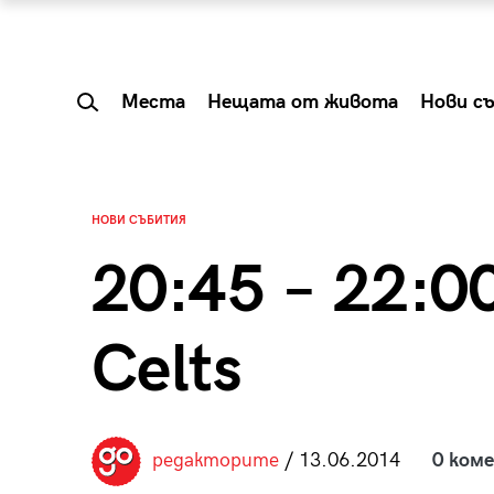
Места
Нещата от живота
Нови с
НОВИ СЪБИТИЯ
20:45 – 22:0
Celts
 Shareable:
Summer Prelude: ка
редакторите
/ 13.06.2014
0 ком
лги вечери и
започва лятото в 