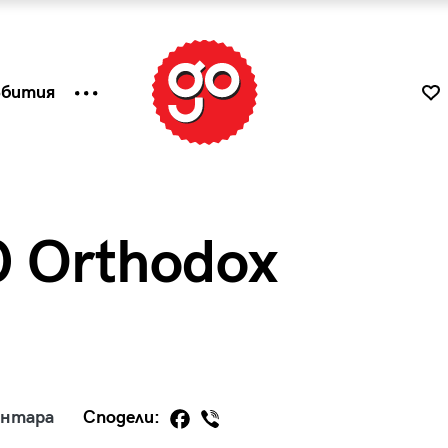
ъбития
0 Orthodox
к
Tender is the Wine – Какво
ентара
Сподели:
чаша
се пие на Лазурния бряг