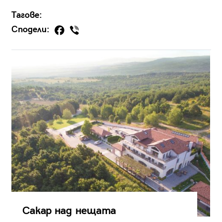
Тагове:
Сподели:
Сакар над нещата