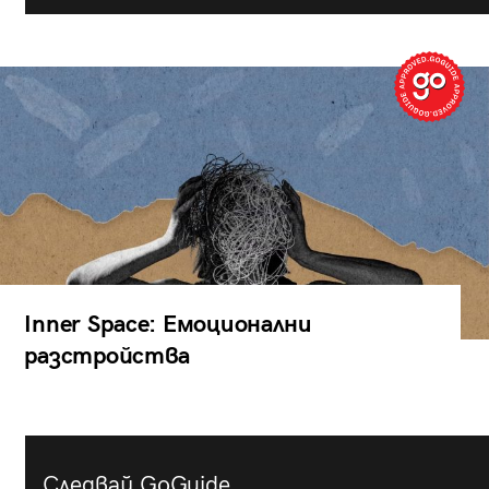
Inner Space: Емоционални
разстройства
Следвай GoGuide