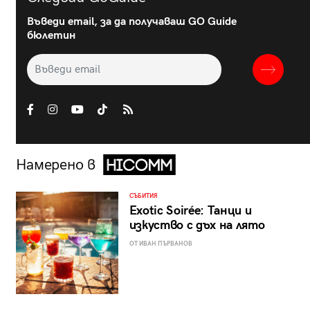
Въведи email, за да получаваш GO Guide
бюлетин
Намерено в
СЪБИТИЯ
Exotic Soirée: Танци и
изкуство с дъх на лято
ОТ ИВАН ПЪРВАНОВ