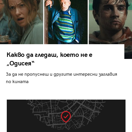
Какво да гледаш, което не е
„Одисея“
За да не пропуснеш и другите интересни заглавия
по кината