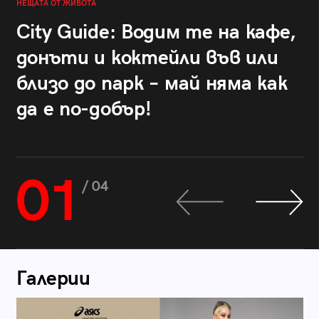
НЕЩАТА ОТ ЖИВОТА
City Guide: Водим те на кафе,
донъти и коктейли във или
близо до парк – май няма как
да е по-добър!
01
/ 04
Галерии