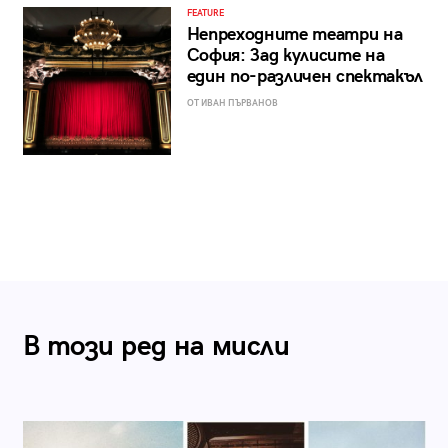
FEATURE
Непреходните театри на
София: Зад кулисите на
един по-различен спектакъл
ОТ ИВАН ПЪРВАНОВ
В този ред на мисли