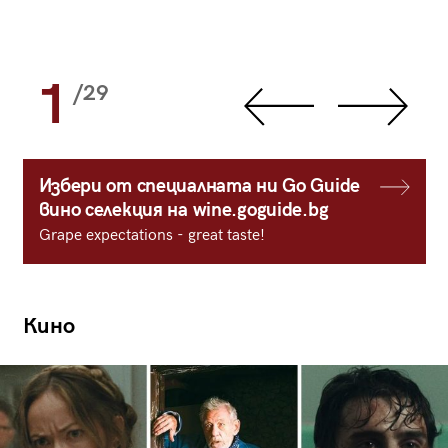
1
/29
Избери от специалната ни Go Guide
вино селекция на wine.goguide.bg
Grape expectations - great taste!
Кино