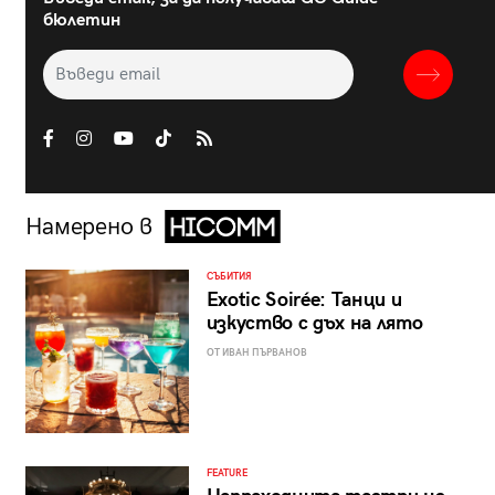
бюлетин
Намерено в
СЪБИТИЯ
Exotic Soirée: Танци и
изкуство с дъх на лято
ОТ ИВАН ПЪРВАНОВ
FEATURE