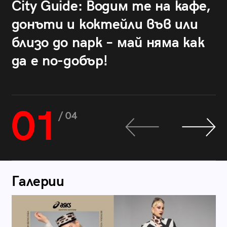
City Guide: Водим те на кафе,
донъти и коктейли във или
близо до парк – май няма как
да е по-добър!
01
/ 04
Галерии