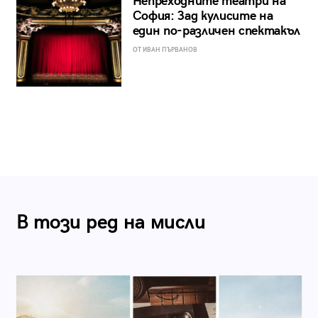
Непреходните театри на
София: Зад кулисите на
един по-различен спектакъл
ОТ ИВАН ПЪРВАНОВ
В този ред на мисли