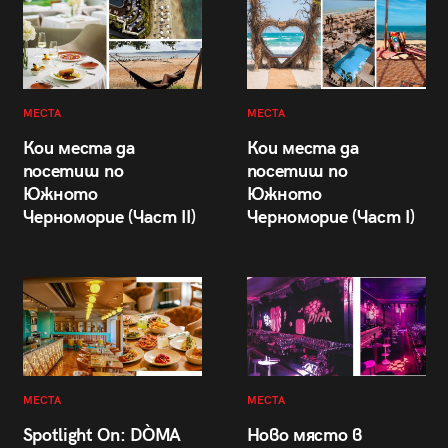
МЕСТА
МЕСТА
Кои места да
Кои места да
посетиш по
посетиш по
Южното
Южното
Черноморие (Част II)
Черноморие (Част I)
МЕСТА
МЕСТА
Spotlight On: DÒMA
Ново място в