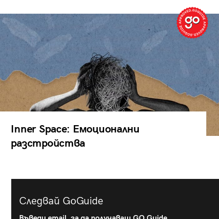
Inner Space: Емоционални
разстройства
Следвай GoGuide
Въведи email, за да получаваш GO Guide