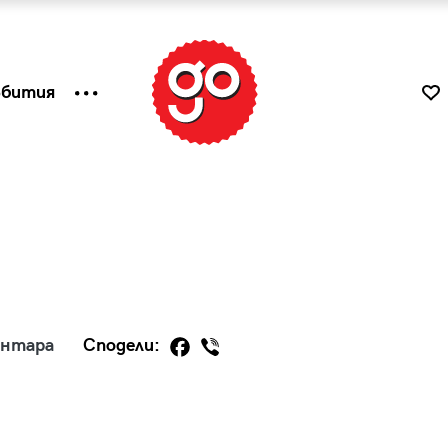
ъбития
ентара
Сподели:
к
Tender is the Wine – Какво
чаша
се пие на Лазурния бряг