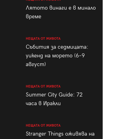
пания
Лятото винаги е в минало
време
НЕЩАТА ОТ ЖИВОТА
28
/29
Събития за седмицата:
уикенд на морето (6–9
август)
НЕЩАТА ОТ ЖИВОТА
Summer City Guide: 72
часа в Иракли
НЕЩАТА ОТ ЖИВОТА
Stranger Things оживява на