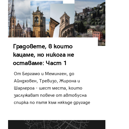
Градовете, в които
кацаме, но никога не
оставаме: Част 1
От Бергамо и Меминген, до
Айндховен, Тревизо, Жирона и
Шарлероа - шест места, които
заслужават повече от автобусна
спирка по пътя към някъде другаде