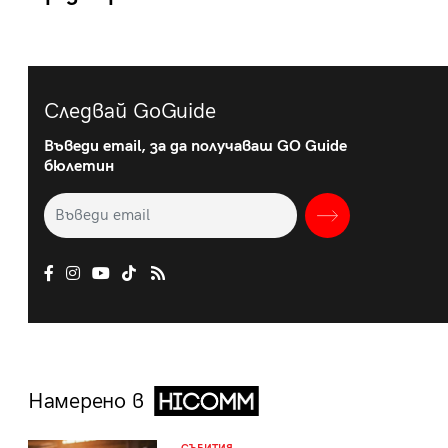
Следвай GoGuide
Въведи email, за да получаваш GO Guide
бюлетин
Намерено в