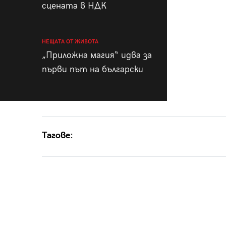
сцената в НДК
НЕЩАТА ОТ ЖИВОТА
„Приложна магия“ идва за
първи път на български
Тагове: