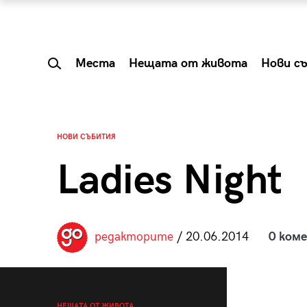
Места
Нещата от живота
Нови с
НОВИ СЪБИТИЯ
Ladies Night
редакторите
/ 20.06.2014
0 ком
 Shareable:
Summer Prelude: ка
лги вечери и
започва лятото в 
НЕЩАТА ОТ ЖИВОТА