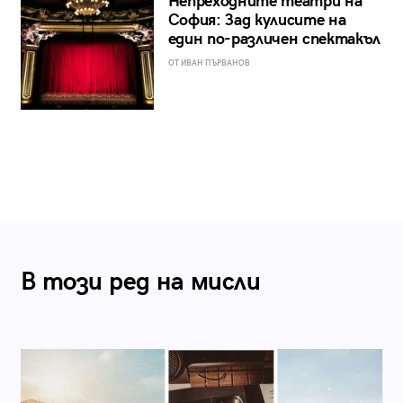
Непреходните театри на
София: Зад кулисите на
един по-различен спектакъл
ОТ ИВАН ПЪРВАНОВ
В този ред на мисли