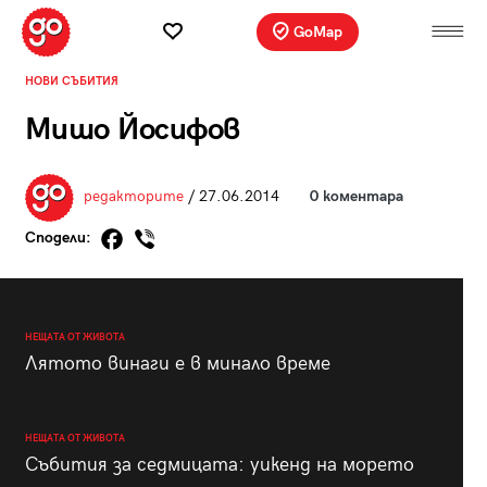
GoMap
НОВИ СЪБИТИЯ
Мишо Йосифов
редакторите
/ 27.06.2014
0 коментара
Сподели:
НЕЩАТА ОТ ЖИВОТА
Лятото винаги е в минало време
НЕЩАТА ОТ ЖИВОТА
Събития за седмицата: уикенд на морето