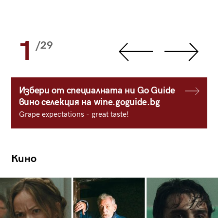
1
/29
Избери от специалната ни Go Guide
вино селекция на wine.goguide.bg
Grape expectations - great taste!
Кино