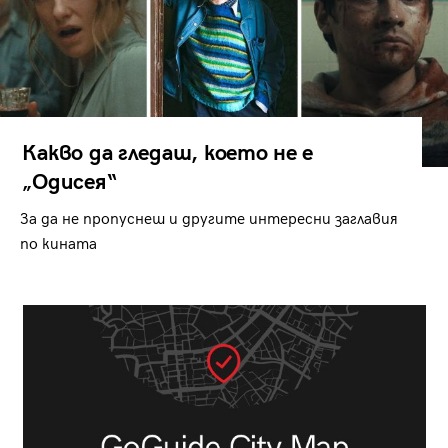
Какво да гледаш, което не е
„Одисея“
За да не пропуснеш и другите интересни заглавия
по кината