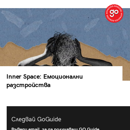
Inner Space: Емоционални
разстройства
Следвай GoGuide
Въведи email, за да получаваш GO Guide