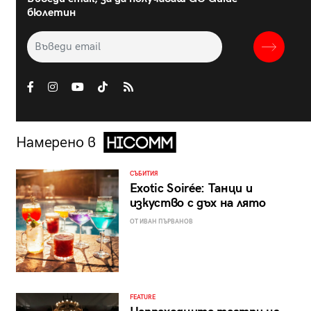
бюлетин
Намерено в
СЪБИТИЯ
Exotic Soirée: Танци и
изкуство с дъх на лято
ОТ ИВАН ПЪРВАНОВ
FEATURE