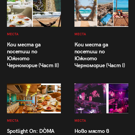
МЕСТА
МЕСТА
Кои места да
Кои места да
посетиш по
посетиш по
Южното
Южното
Черноморие (Част II)
Черноморие (Част I)
МЕСТА
МЕСТА
Spotlight On: DÒMA
Ново място в