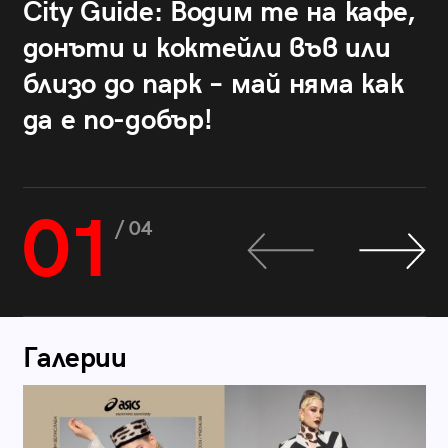
City Guide: Водим те на кафе,
донъти и коктейли във или
близо до парк – май няма как
да е по-добър!
01
/ 04
Галерии