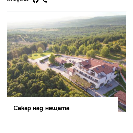
Сакар над нещата