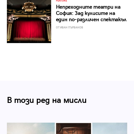
FEATURE
Непреходните театри на
София: Зад кулисите на
един по-различен спектакъл
ОТ ИВАН ПЪРВАНОВ
В този ред на мисли