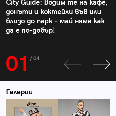
City Guide: Водим те на кафе,
донъти и коктейли във или
близо до парк – май няма как
да е по-добър!
01
/ 04
Галерии