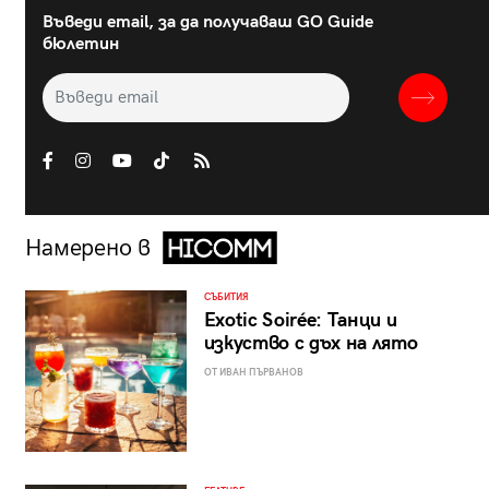
Въведи email, за да получаваш GO Guide
бюлетин
Намерено в
СЪБИТИЯ
Exotic Soirée: Танци и
изкуство с дъх на лято
ОТ ИВАН ПЪРВАНОВ