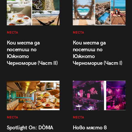
МЕСТА
МЕСТА
Кои места да
Кои места да
посетиш по
посетиш по
Южното
Южното
Черноморие (Част II)
Черноморие (Част I)
МЕСТА
МЕСТА
Spotlight On: DÒMA
Ново място в