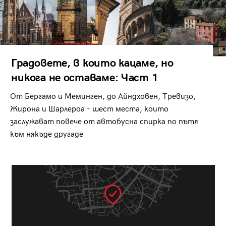
Градовете, в които кацаме, но
никога не оставаме: Част 1
От Бергамо и Меминген, до Айндховен, Тревизо,
Жирона и Шарлероа - шест места, които
заслужават повече от автобусна спирка по пътя
към някъде другаде