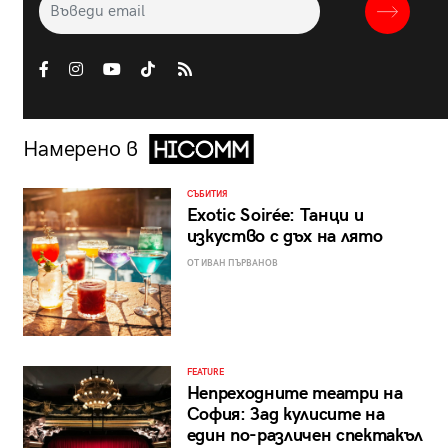
Намерено в
СЪБИТИЯ
Exotic Soirée: Танци и
изкуство с дъх на лято
ОТ ИВАН ПЪРВАНОВ
FEATURE
Непреходните театри на
София: Зад кулисите на
един по-различен спектакъл