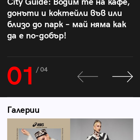
City Guide: Водим те на кафе,
донъти и коктейли във или
близо до парк – май няма как
да е по-добър!
01
/ 04
Галерии