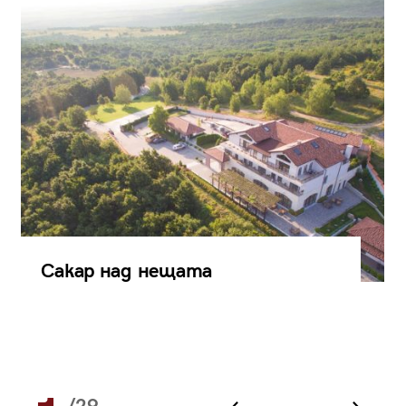
Сакар над нещата