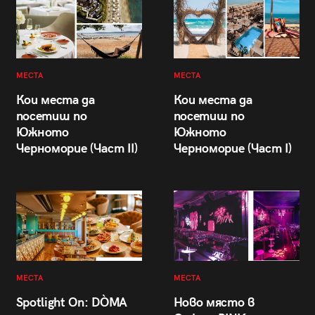
МЕСТА
МЕСТА
Кои места да
Кои места да
посетиш по
посетиш по
Южното
Южното
Черноморие (Част II)
Черноморие (Част I)
МЕСТА
МЕСТА
Spotlight On: DÒMA
Ново място в