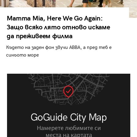
Mamma Mia, Here We Go Again:
Защо всяко лято отново искаме
да преживеем филма
Където на заден фон звучи ABBA, а пред теб е
синьото море