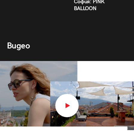
София: PINK
BALLOON
Видео