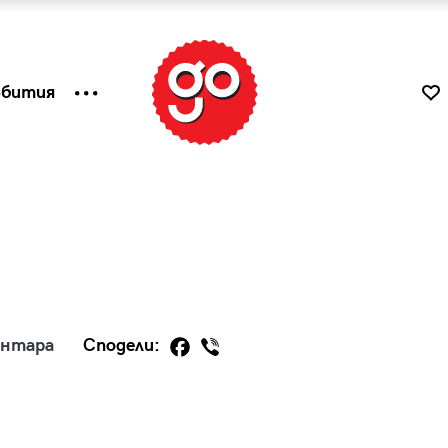
ъбития
ентара
Сподели:
к
Tender is the Wine – Какво
чаша
се пие на Лазурния бряг