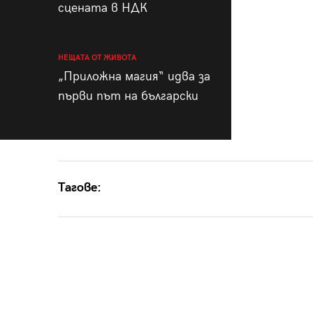
сцената в НДК
НЕЩАТА ОТ ЖИВОТА
„Приложна магия“ идва за
първи път на български
Тагове: