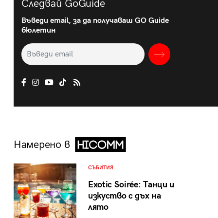
Следвай GoGuide
Въведи email, за да получаваш GO Guide
бюлетин
Намерено в
СЪБИТИЯ
Exotic Soirée: Танци и
изкуство с дъх на
лято