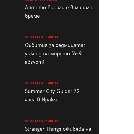
пания
Лятото винаги е в минало
време
НЕЩАТА ОТ ЖИВОТА
28
/29
Събития за седмицата:
уикенд на морето (6–9
август)
НЕЩАТА ОТ ЖИВОТА
Summer City Guide: 72
часа в Иракли
НЕЩАТА ОТ ЖИВОТА
Stranger Things оживява на