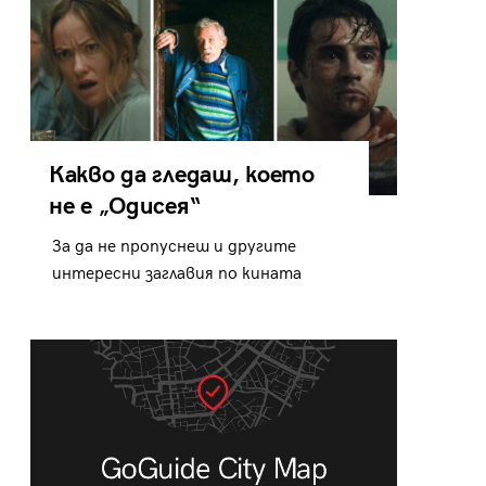
Какво да гледаш, което
не е „Одисея“
За да не пропуснеш и другите
интересни заглавия по кината