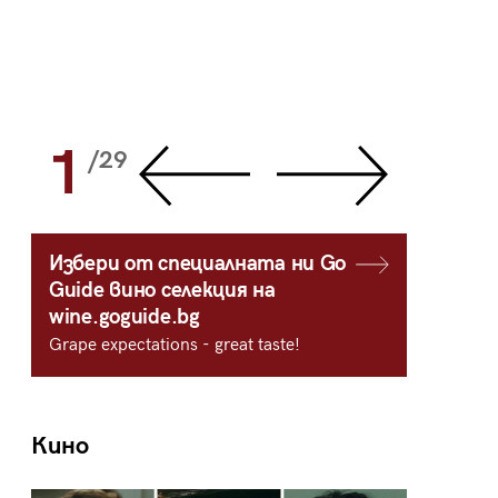
1
2
/29
/
Избери от специалната ни Go
Guide вино селекция на
wine.goguide.bg
Grape expectations - great taste!
Кино