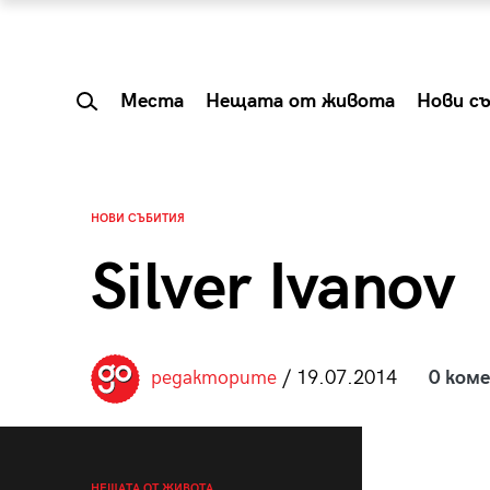
Места
Нещата от живота
Нови с
НОВИ СЪБИТИЯ
Silver Ivanov
редакторите
/ 19.07.2014
0 ком
 Shareable:
Summer Prelude: ка
лги вечери и
започва лятото в 
НЕЩАТА ОТ ЖИВОТА