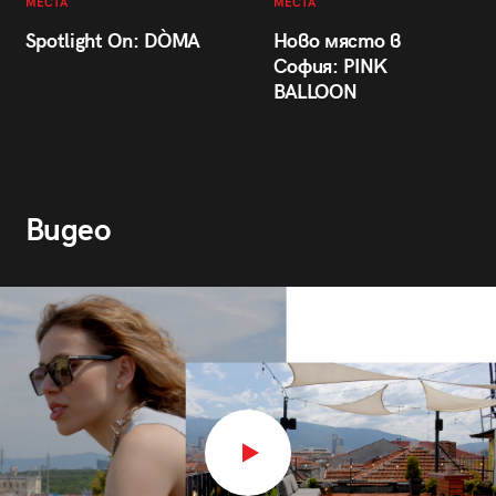
МЕСТА
МЕСТА
Spotlight On: DÒMA
Ново място в
София: PINK
BALLOON
Видео