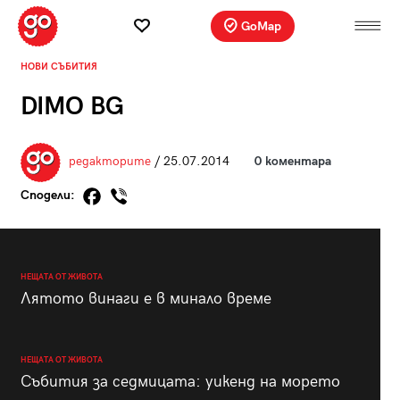
GoMap
НОВИ СЪБИТИЯ
DIMO BG
редакторите
/ 25.07.2014
0 коментара
Сподели:
НЕЩАТА ОТ ЖИВОТА
Лятото винаги е в минало време
НЕЩАТА ОТ ЖИВОТА
Събития за седмицата: уикенд на морето