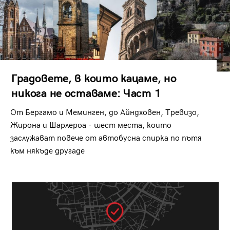
Градовете, в които кацаме, но
никога не оставаме: Част 1
От Бергамо и Меминген, до Айндховен, Тревизо,
Жирона и Шарлероа - шест места, които
заслужават повече от автобусна спирка по пътя
към някъде другаде