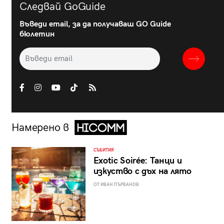
Следвай GoGuide
Въведи email, за да получаваш GO Guide
бюлетин
Намерено в
СЪБИТИЯ
Exotic Soirée: Танци и
изкуство с дъх на лято
ОТ ИВАН ПЪРВАНОВ