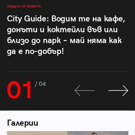
НЕЩАТА ОТ ЖИВОТА
City Guide: Водим те на кафе,
донъти и коктейли във или
близо до парк – май няма как
да е по-добър!
01
/ 04
Галерии