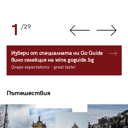
1
/29
Избери от специалната ни Go Guide
вино селекция на wine.goguide.bg
Grape expectations - great taste!
Пътешествия