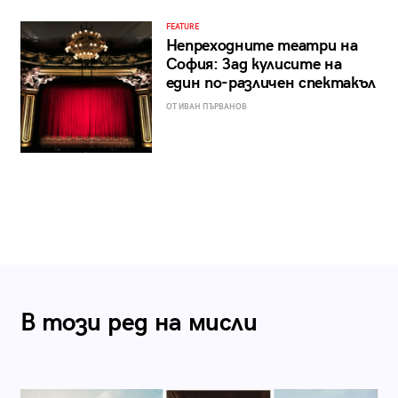
FEATURE
Непреходните театри на
София: Зад кулисите на
един по-различен спектакъл
ОТ ИВАН ПЪРВАНОВ
В този ред на мисли