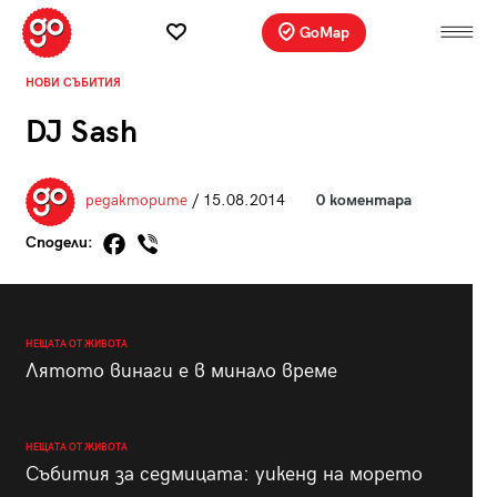
GoMap
НОВИ СЪБИТИЯ
DJ Sash
редакторите
/ 15.08.2014
0 коментара
Сподели:
НЕЩАТА ОТ ЖИВОТА
Лятото винаги е в минало време
НЕЩАТА ОТ ЖИВОТА
Събития за седмицата: уикенд на морето