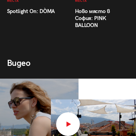
МЕСТА
МЕСТА
Spotlight On: DÒMA
Ново място в
София: PINK
BALLOON
Видео