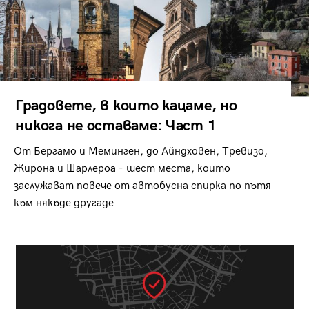
Градовете, в които кацаме, но
никога не оставаме: Част 1
От Бергамо и Меминген, до Айндховен, Тревизо,
Жирона и Шарлероа - шест места, които
заслужават повече от автобусна спирка по пътя
към някъде другаде