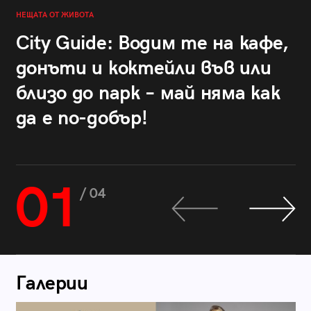
НЕЩАТА ОТ ЖИВОТА
City Guide: Водим те на кафе,
донъти и коктейли във или
близо до парк – май няма как
да е по-добър!
01
/ 04
Галерии