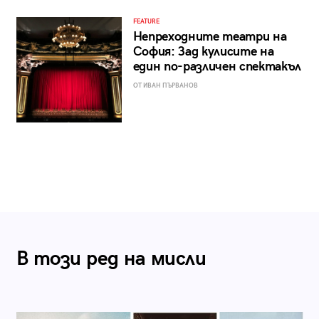
FEATURE
Непреходните театри на
София: Зад кулисите на
един по-различен спектакъл
ОТ ИВАН ПЪРВАНОВ
В този ред на мисли