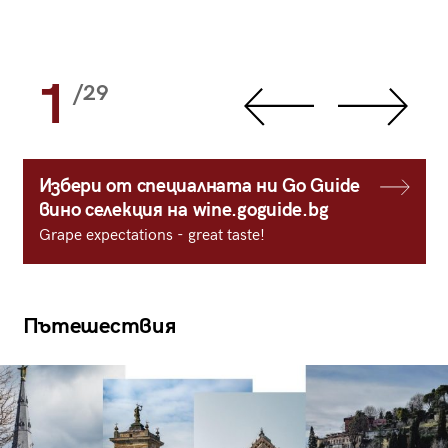
1
/29
Избери от специалната ни Go Guide
вино селекция на wine.goguide.bg
Grape expectations - great taste!
Пътешествия