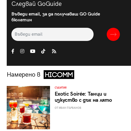
Следвай GoGuide
Въведи email, за да получаваш GO Guide
бюлетин
Намерено в
СЪБИТИЯ
Exotic Soirée: Танци и
изкуство с дъх на лято
ОТ ИВАН ПЪРВАНОВ