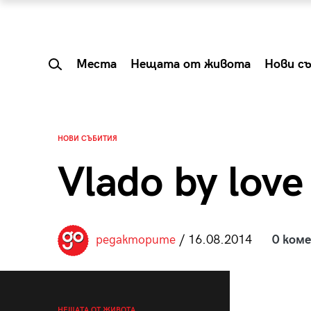
Места
Нещата от живота
Нови с
НОВИ СЪБИТИЯ
Vlado by love
редакторите
/ 16.08.2014
0 ком
 Shareable:
Summer Prelude: ка
лги вечери и
започва лятото в 
НЕЩАТА ОТ ЖИВОТА