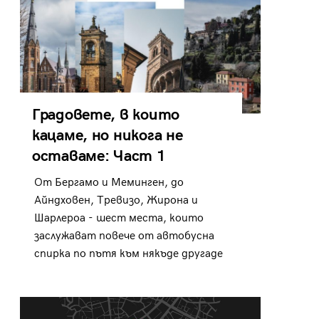
Градовете, в които
кацаме, но никога не
оставаме: Част 1
От Бергамо и Меминген, до
Айндховен, Тревизо, Жирона и
Шарлероа - шест места, които
заслужават повече от автобусна
спирка по пътя към някъде другаде