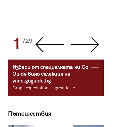
1
2
/29
/
Избери от специалната ни Go
Guide вино селекция на
wine.goguide.bg
Grape expectations - great taste!
Пътешествия