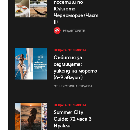
посетиш по
Южното
Черноморие (Част
II)
РЕДАКТОРИТЕ
НЕЩАТА ОТ ЖИВОТА
Събития за
седмицата:
уикенд на морето
(6–9 август)
ОТ КРИСТИЯНА БУРДЕВА
НЕЩАТА ОТ ЖИВОТА
Summer City
Guide: 72 часа в
Иракли