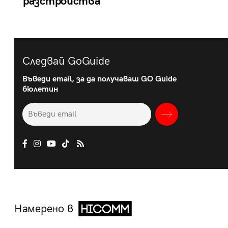
разстройства
Следвай GoGuide
Въведи email, за да получаваш GO Guide
бюлетин
Намерено в