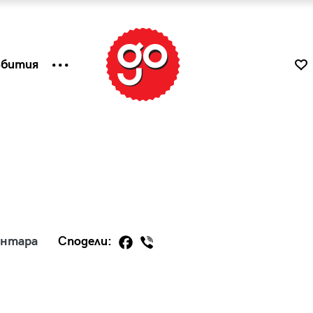
ъбития
ентара
Сподели:
к
Tender is the Wine – Какво
чаша
се пие на Лазурния бряг