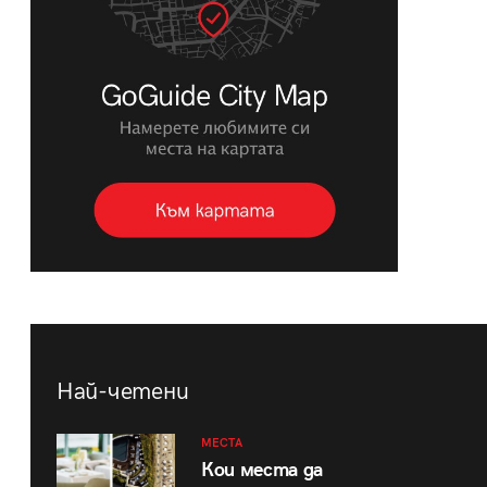
Най-четени
МЕСТА
Кои места да