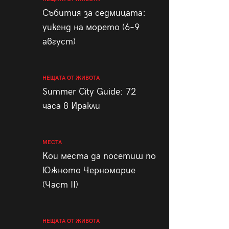
пания
Събития за седмицата:
уикенд на морето (6–9
август)
28
/29
НЕЩАТА ОТ ЖИВОТА
Summer City Guide: 72
часа в Иракли
МЕСТА
Кои места да посетиш по
Южното Черноморие
(Част II)
НЕЩАТА ОТ ЖИВОТА