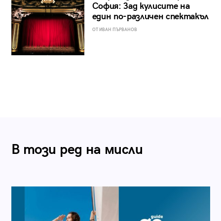
София: Зад кулисите на
един по-различен спектакъл
ОТ ИВАН ПЪРВАНОВ
В този ред на мисли