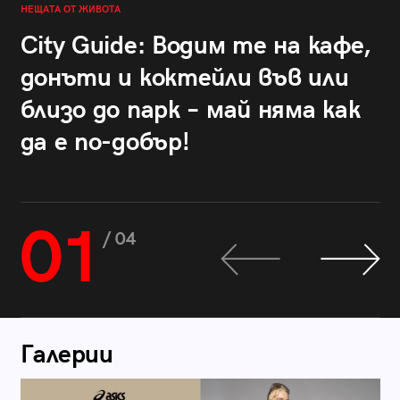
НЕЩАТА ОТ ЖИВОТА
City Guide: Водим те на кафе,
донъти и коктейли във или
близо до парк – май няма как
да е по-добър!
01
/ 04
Галерии