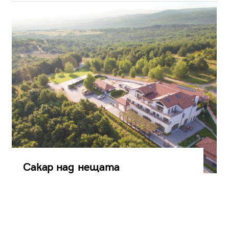
Сакар над нещата