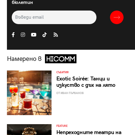
бюлетин
Намерено в
СЪБИТИЯ
Exotic Soirée: Танци и
изкуство с дъх на лято
ОТ ИВАН ПЪРВАНОВ
FEATURE
Непреходните театри на