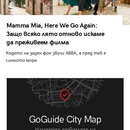
Mamma Mia, Here We Go Again:
Защо всяко лято отново искаме
да преживеем филма
Където на заден фон звучи ABBA, а пред теб е
синьото море