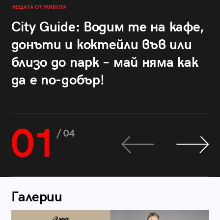
НЕЩАТА ОТ ЖИВОТА
City Guide: Водим те на кафе,
донъти и коктейли във или
близо до парк – май няма как
да е по-добър!
01
/ 04
Галерии