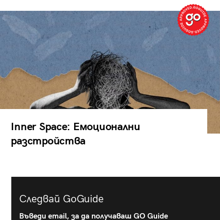
Inner Space: Емоционални
разстройства
Следвай GoGuide
Въведи email, за да получаваш GO Guide