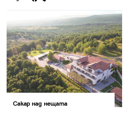
Сакар над нещата