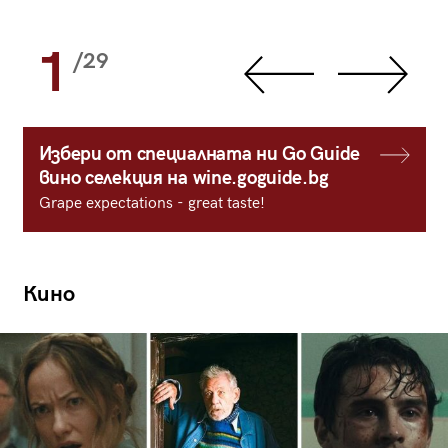
1
/29
Избери от специалната ни Go Guide
вино селекция на wine.goguide.bg
Grape expectations - great taste!
Кино