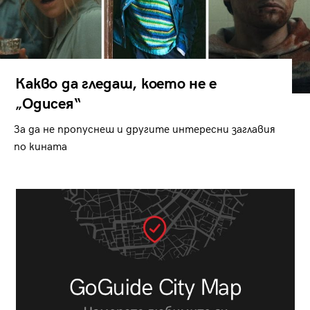
Какво да гледаш, което не е
„Одисея“
За да не пропуснеш и другите интересни заглавия
по кината