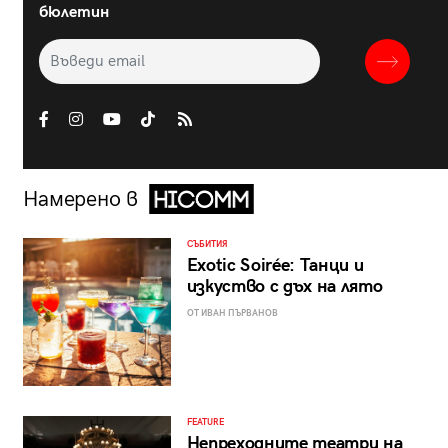
бюлетин
Намерено в
СЪБИТИЯ
Exotic Soirée: Танци и
изкуство с дъх на лято
ОТ ИВАН ПЪРВАНОВ
FEATURE
Непреходните театри на