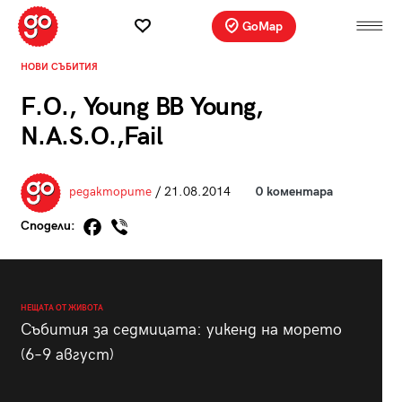
GoMap
НОВИ СЪБИТИЯ
F.O., Young BB Young,
N.A.S.O.,Fail
редакторите
/ 21.08.2014
0 коментара
Сподели:
НЕЩАТА ОТ ЖИВОТА
Събития за седмицата: уикенд на морето
(6–9 август)