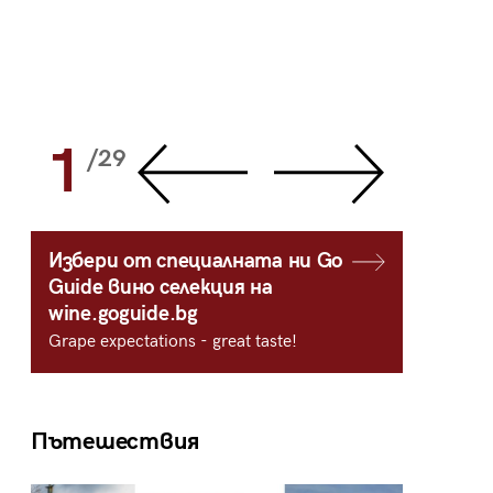
1
2
/29
/
Избери от специалната ни Go
Guide вино селекция на
wine.goguide.bg
Grape expectations - great taste!
Пътешествия