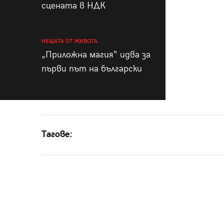
сцената в НДК
НЕЩАТА ОТ ЖИВОТА
„Приложна магия“ идва за
първи път на български
Тагове: