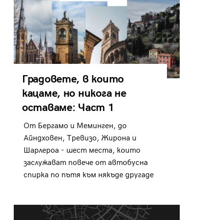
Градовете, в които
кацаме, но никога не
оставаме: Част 1
От Бергамо и Меминген, до
Айндховен, Тревизо, Жирона и
Шарлероа - шест места, които
заслужават повече от автобусна
спирка по пътя към някъде другаде