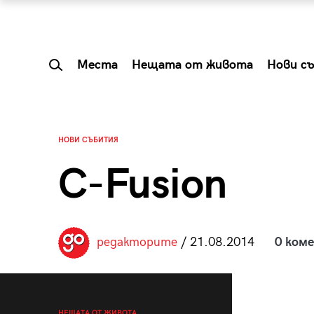
Места
Нещата от живота
Нови с
НОВИ СЪБИТИЯ
C-Fusion
редакторите
/ 21.08.2014
0 ком
 Shareable:
Summer Prelude: ка
лги вечери и
започва лятото в 
НЕЩАТА ОТ ЖИВОТА