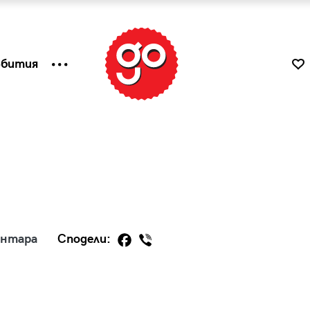
ъбития
ентара
Сподели:
к
Tender is the Wine – Какво
чаша
се пие на Лазурния бряг