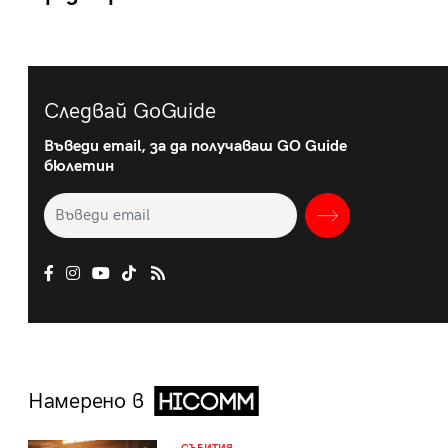
Следвай GoGuide
Въведи email, за да получаваш GO Guide
бюлетин
Намерено в