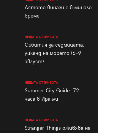
пания
Лятото винаги е в минало
време
НЕЩАТА ОТ ЖИВОТА
28
/29
Събития за седмицата:
уикенд на морето (6–9
август)
НЕЩАТА ОТ ЖИВОТА
Summer City Guide: 72
часа в Иракли
НЕЩАТА ОТ ЖИВОТА
Stranger Things оживява на