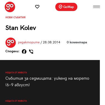
GoMap
НОВИ СЪБИТИЯ
Stan Kolev
редакторите
/ 28.08.2014
0 коментара
Сподели:
НЕЩАТА ОТ ЖИВОТА
Събития за седмицата: уикенд на морето
(6–9 август)
НЕЩАТА ОТ ЖИВОТА