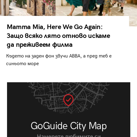
Mamma Mia, Here We Go Again:
Защо всяко лято отново искаме
да преживеем филма
Където на заден фон звучи ABBA, а пред теб е
синьото море