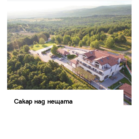
Сакар над нещата