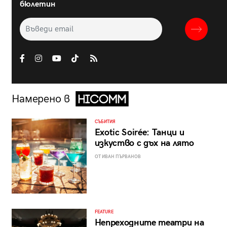
бюлетин
Намерено в
СЪБИТИЯ
Exotic Soirée: Танци и
изкуство с дъх на лято
ОТ ИВАН ПЪРВАНОВ
FEATURE
Непреходните театри на