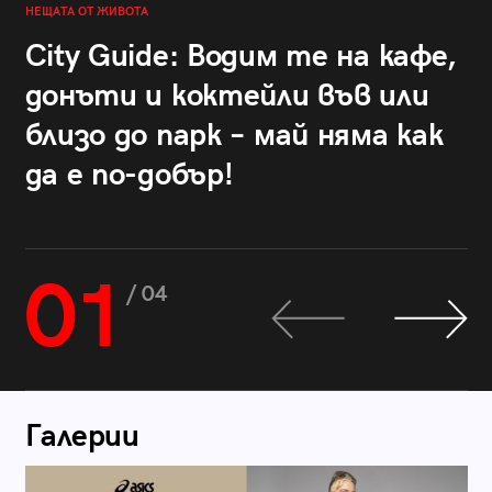
НЕЩАТА ОТ ЖИВОТА
City Guide: Водим те на кафе,
донъти и коктейли във или
близо до парк – май няма как
да е по-добър!
01
/ 04
Галерии