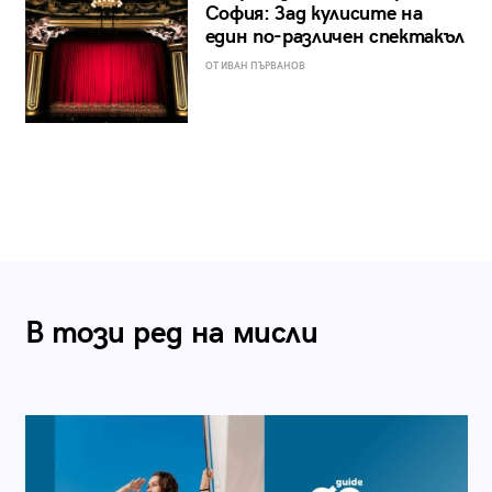
София: Зад кулисите на
един по-различен спектакъл
ОТ ИВАН ПЪРВАНОВ
В този ред на мисли