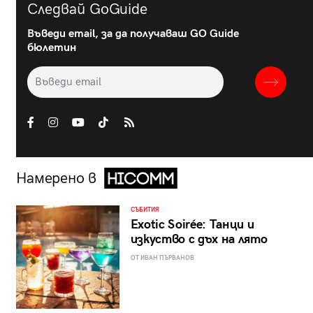
Следвай GoGuide
Въведи email, за да получаваш GO Guide
бюлетин
Намерено в
СЪБИТИЯ
Exotic Soirée: Танци и
изкуство с дъх на лято
ОТ ИВАН ПЪРВАНОВ