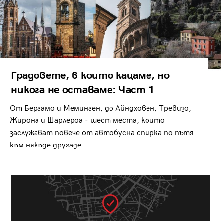
Градовете, в които кацаме, но
никога не оставаме: Част 1
От Бергамо и Меминген, до Айндховен, Тревизо,
Жирона и Шарлероа - шест места, които
заслужават повече от автобусна спирка по пътя
към някъде другаде