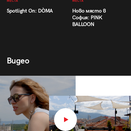
МЕСТА
МЕСТА
Spotlight On: DÒMA
Ново място в
София: PINK
BALLOON
Видео