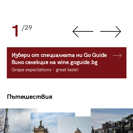
1
/29
Избери от специалната ни Go Guide
вино селекция на wine.goguide.bg
Grape expectations - great taste!
Пътешествия