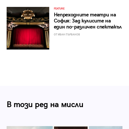
FEATURE
Непреходните театри на
София: Зад кулисите на
един по-различен спектакъл
ОТ ИВАН ПЪРВАНОВ
В този ред на мисли