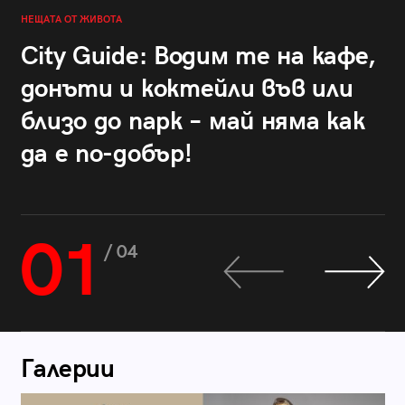
НЕЩАТА ОТ ЖИВОТА
City Guide: Водим те на кафе,
донъти и коктейли във или
близо до парк – май няма как
да е по-добър!
01
/ 04
Галерии