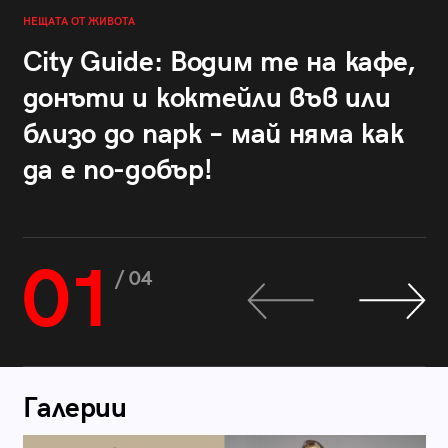
НЕЩАТА ОТ ЖИВОТА
City Guide: Водим те на кафе,
донъти и коктейли във или
близо до парк – май няма как
да е по-добър!
01
/ 04
Галерии