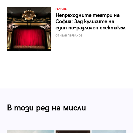
FEATURE
Непреходните театри на
София: Зад кулисите на
един по-различен спектакъл
ОТ ИВАН ПЪРВАНОВ
В този ред на мисли