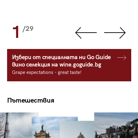
1
/29
Избери от специалната ни Go Guide
вино селекция на wine.goguide.bg
Grape expectations - great taste!
Пътешествия