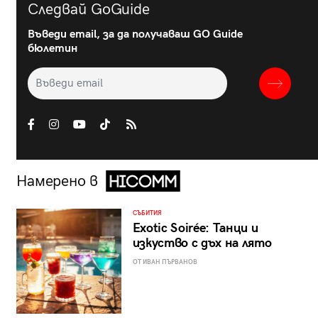
Следвай GoGuide
Въведи email, за да получаваш GO Guide
бюлетин
Намерено в
СЪБИТИЯ
Exotic Soirée: Танци и
изкуство с дъх на лято
ОТ ИВАН ПЪРВАНОВ