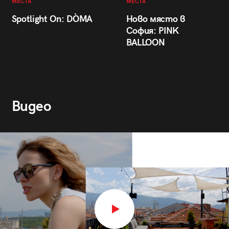
МЕСТА
МЕСТА
Spotlight On: DÒMA
Ново място в
София: PINK
BALLOON
Видео