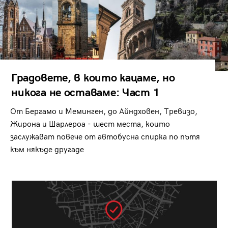
Градовете, в които кацаме, но
никога не оставаме: Част 1
От Бергамо и Меминген, до Айндховен, Тревизо,
Жирона и Шарлероа - шест места, които
заслужават повече от автобусна спирка по пътя
към някъде другаде