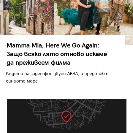
Mamma Mia, Here We Go Again:
Защо всяко лято отново искаме
да преживеем филма
Където на заден фон звучи ABBA, а пред теб е
синьото море