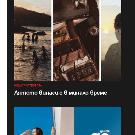
НЕЩАТА ОТ ЖИВОТА
Лятото винаги е в минало време