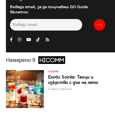
Въведи email, за да получаваш GO Guide
бюлетин
Намерено в
СЪБИТИЯ
Exotic Soirée: Танци и
изкуство с дъх на лято
ОТ ИВАН ПЪРВАНОВ