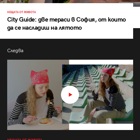
НЕЩАТА ОТ ЖИВОТА
City Guide: две тераси в София, от които
да се насладиш на лятото
Следва