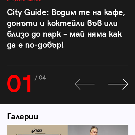
НЕЩАТА ОТ ЖИВОТА
City Guide: Водим те на кафе,
донъти и коктейли във или
близо до парк – май няма как
да е по-добър!
01
/ 04
Галерии