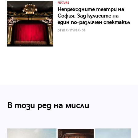
FEATURE
Непреходните театри на
София: Зад кулисите на
един по-различен спектакъл
ОТ ИВАН ПЪРВАНОВ
В този ред на мисли