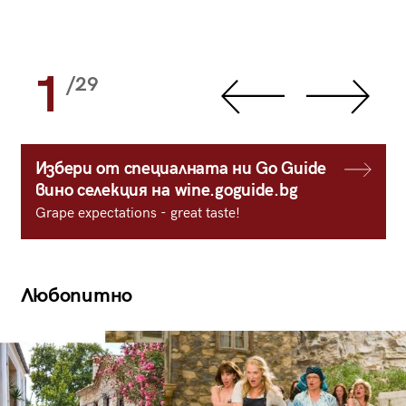
1
/29
Избери от специалната ни Go Guide
вино селекция на wine.goguide.bg
Grape expectations - great taste!
Любопитно