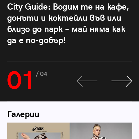
City Guide: Водим те на кафе,
донъти и коктейли във или
близо до парк – май няма как
да е по-добър!
01
/ 04
Галерии