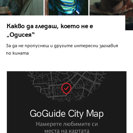
Какво да гледаш, което не е
„Одисея“
За да не пропуснеш и другите интересни заглавия
по кината