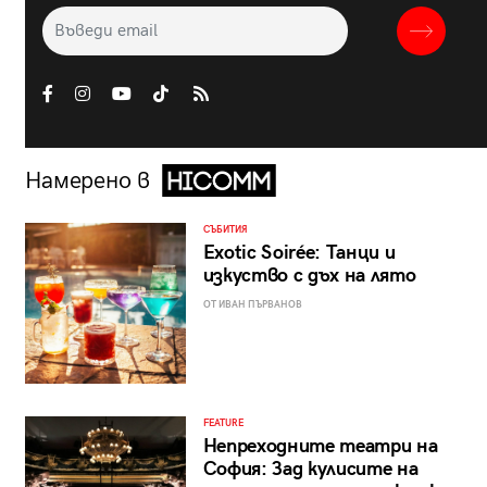
Намерено в
СЪБИТИЯ
Exotic Soirée: Танци и
изкуство с дъх на лято
ОТ ИВАН ПЪРВАНОВ
FEATURE
Непреходните театри на
София: Зад кулисите на