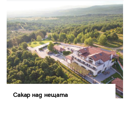
Сакар над нещата