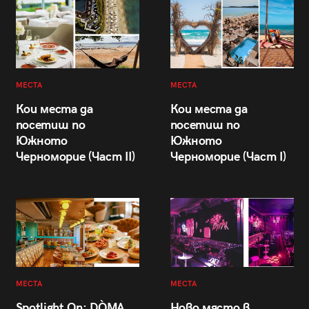
МЕСТА
МЕСТА
Кои места да
Кои места да
посетиш по
посетиш по
Южното
Южното
Черноморие (Част II)
Черноморие (Част I)
МЕСТА
МЕСТА
Spotlight On: DÒMA
Ново място в