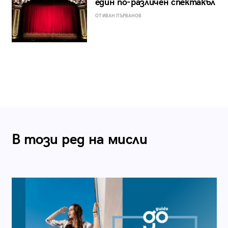
един по-различен спектакъл
ОТ ИВАН ПЪРВАНОВ
В този ред на мисли