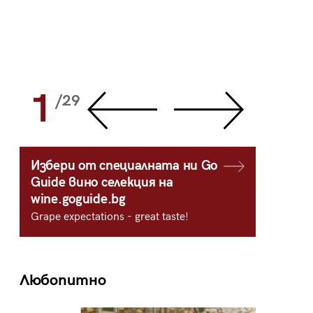
1
2
/29
/
Избери от специалната ни Go
Guide вино селекция на
wine.goguide.bg
Grape expectations - great taste!
Любопитно