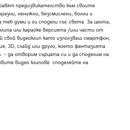
правят предизвикателство към своите
азни, ненужни, безсмислени, болни и
 теб думи и ги сподели със света. За целта,
клипа или караоке версията /или части от
ай свой видеоклип като използваш смартфон,
ия, 3D, слайд или друго, което фантазията
л – да отворим сърцата си и да споделим на
овите видео клипове споделяйте на