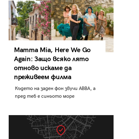
Mamma Mia, Here We Go
Again: Защо всяко лято
отново искаме да
преживеем филма
Където на заден фон звучи ABBA, а
пред теб е синьото море