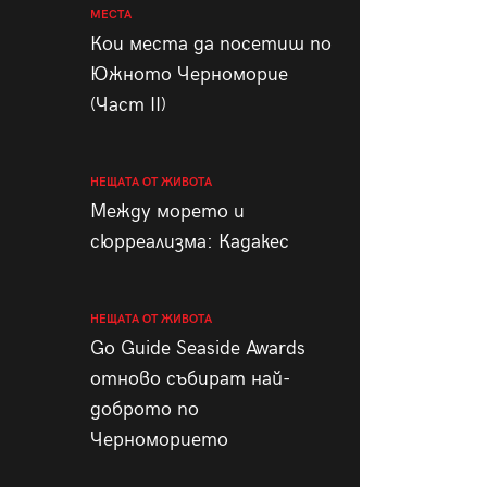
МЕСТА
Кои места да посетиш по
Южното Черноморие
(Част II)
НЕЩАТА ОТ ЖИВОТА
Между морето и
сюрреализма: Кадакес
НЕЩАТА ОТ ЖИВОТА
Go Guide Seaside Awards
отново събират най-
доброто по
Черноморието