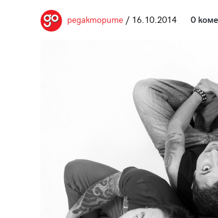
пания
редакторите
/ 16.10.2014
0 ком
28
/29