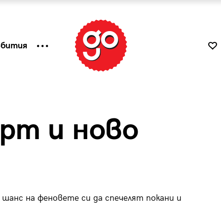
ъбития
ерт и ново
а шанс на феновете си да спечелят покани и
к
Tender is the Wine – Какво
чаша
се пие на Лазурния бряг