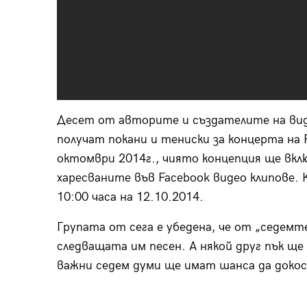
Десет от авторите и създателите на виде
получат покани и тениски за концерта на P
октомври 2014г., чиято концепция ще вкл
харесваните във Facebook видео клипове. К
10:00 часа на 12.10.2014.
Групата от сега е убедена, че от „седемт
следващата им песен. А някой друг пък ще
важни седем думи ще имат шанса да докос