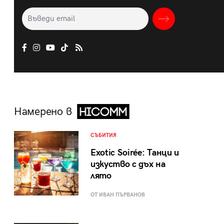
Намерено в
СЪБИТИЯ
Exotic Soirée: Танци и
изкуство с дъх на
лято
ОТ ИВАН ПЪРВАНОВ