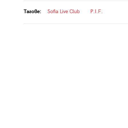
Тагове:
Sofia Live Club
P.I.F.