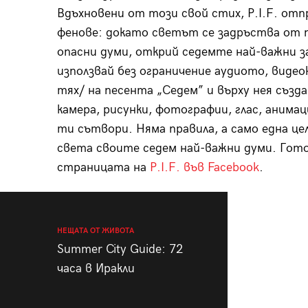
Вдъхновени от този свой стих, P.I.F. от
фенове: докато светът се задръства от пр
опасни думи, открий седемте най-важни за
използвай без ограничение аудиото, видео
тях/ на песента „Седем” и върху нея създ
камера, рисунки, фотографии, глас, анимац
ти сътвори. Няма правила, а само една це
света своите седем най-важни думи. Гот
страницата на
P.I.F. във Facebook
.
НЕЩАТА ОТ ЖИВОТА
Summer City Guide: 72
часа в Иракли