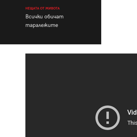
НЕЩАТА ОТ ЖИВОТА
Всички обичат
таралежите