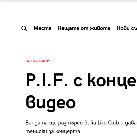
Места
Нещата от живота
Нови с
НОВИ СЪБИТИЯ
P.I.F. с конц
видео
Бандата ще разтърси Sofia Live Club и дав
 Shareable:
Summer Prelude: ка
тениски за концерта
лги вечери и
започва лятото в 