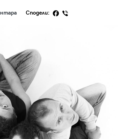
ентара
Сподели:
29
/29