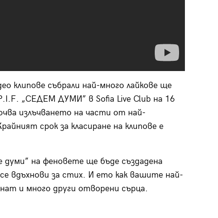
о клипове събрали най-много лайкове ще
.I.F. „СЕДЕМ ДУМИ” в Sofia Live Club на 16
ючва излъчването на части от най-
райният срок за класиране на клипове е
е думи” на феновете ще бъде създадена
 се вдъхнови за стих. И ето как вашите най-
нат и много други отворени сърца.