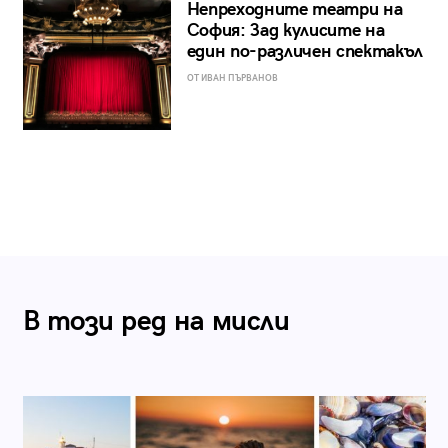
Непреходните театри на
София: Зад кулисите на
един по-различен спектакъл
ОТ ИВАН ПЪРВАНОВ
В този ред на мисли