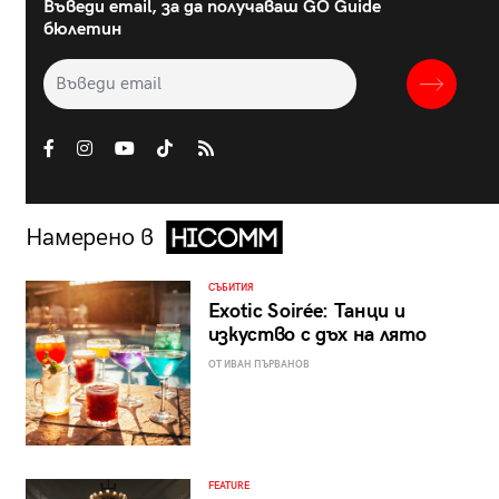
Въведи email, за да получаваш GO Guide
бюлетин
Намерено в
СЪБИТИЯ
Exotic Soirée: Танци и
изкуство с дъх на лято
ОТ ИВАН ПЪРВАНОВ
FEATURE