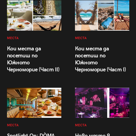
МЕСТА
МЕСТА
Кои места да
Кои места да
посетиш по
посетиш по
Южното
Южното
Черноморие (Част II)
Черноморие (Част I)
МЕСТА
МЕСТА
Spotlight On: DÒMA
Ново място в