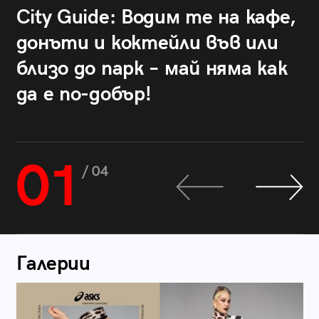
City Guide: Водим те на кафе,
донъти и коктейли във или
близо до парк – май няма как
да е по-добър!
01
/ 04
Галерии