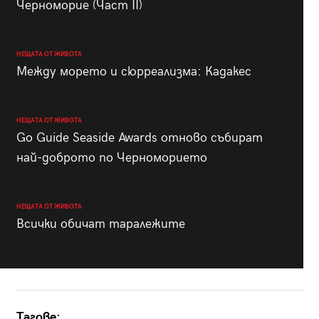
Черноморие (Част II)
НЕЩАТА ОТ ЖИВОТА
Между морето и сюрреализма: Кадакес
НЕЩАТА ОТ ЖИВОТА
Go Guide Seaside Awards отново събират
най-доброто по Черноморието
НЕЩАТА ОТ ЖИВОТА
Всички обичат таралежите
Тагове: