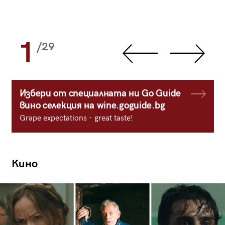
1
/29
Избери от специалната ни Go Guide
вино селекция на wine.goguide.bg
Grape expectations - great taste!
Кино