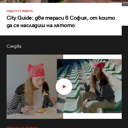
НЕЩАТА ОТ ЖИВОТА
City Guide: две тераси в София, от които
да се насладиш на лятото
Следва