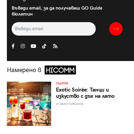
Въведи email, за да получаваш GO Guide
бюлетин
Намерено в
СЪБИТИЯ
Exotic Soirée: Танци и
изкуство с дъх на лято
ОТ ИВАН ПЪРВАНОВ