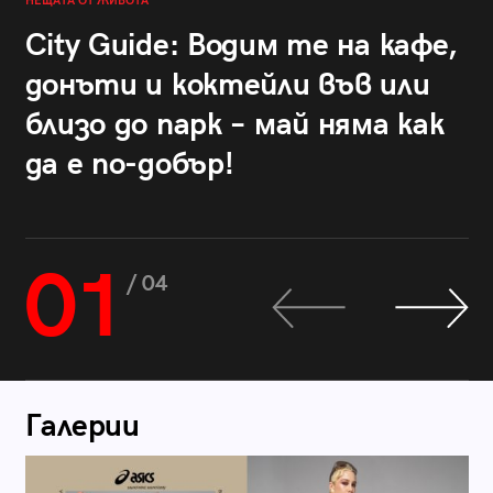
НЕЩАТА ОТ ЖИВОТА
City Guide: Водим те на кафе,
донъти и коктейли във или
близо до парк – май няма как
да е по-добър!
01
/ 04
Галерии