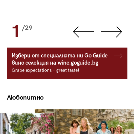
1
/29
Избери от специалната ни Go Guide
вино селекция на wine.goguide.bg
Grape expectations - great taste!
Любопитно