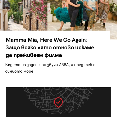
Mamma Mia, Here We Go Again:
Защо всяко лято отново искаме
да преживеем филма
Където на заден фон звучи ABBA, а пред теб е
синьото море