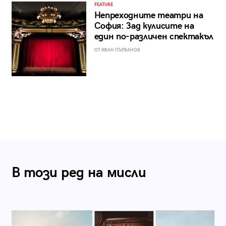
FEATURE
Непреходните театри на
София: Зад кулисите на
един по-различен спектакъл
ОТ ИВАН ПЪРВАНОВ
В този ред на мисли