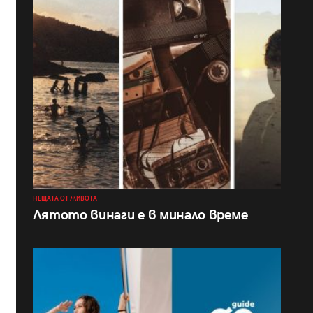
НЕЩАТА ОТ ЖИВОТА
Лятото винаги е в минало време