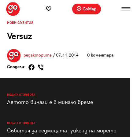
GoMap
НОВИ СЪБИТИЯ
Versuz
редакторите
/ 07.11.2014
0 коментара
Сподели:
НЕЩАТА ОТ ЖИВОТА
Лятото винаги е в минало време
НЕЩАТА ОТ ЖИВОТА
Събития за седмицата: уикенд на морето