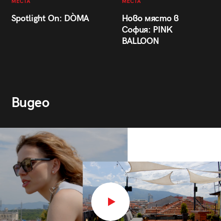
МЕСТА
МЕСТА
Spotlight On: DÒMA
Ново място в
София: PINK
BALLOON
Видео