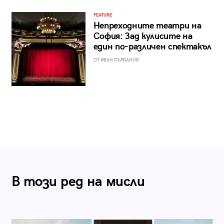
FEATURE
Непреходните театри на
София: Зад кулисите на
един по-различен спектакъл
ОТ ИВАН ПЪРВАНОВ
В този ред на мисли