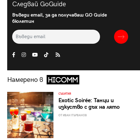
Следвай GoGuide
Въведи email, за да получаваш GO Guide
бюлетин
Намерено в
СЪБИТИЯ
Exotic Soirée: Танци и
изкуство с дъх на лято
ОТ ИВАН ПЪРВАНОВ