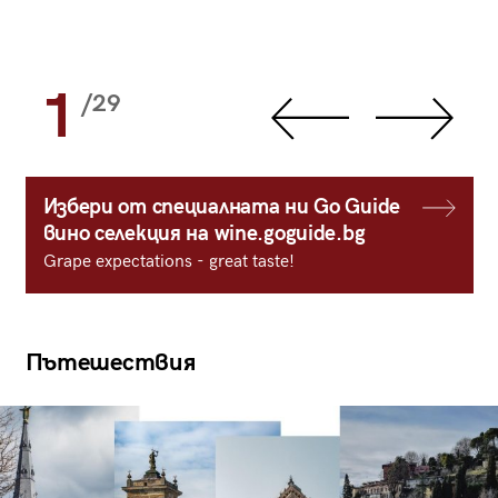
1
/29
Избери от специалната ни Go Guide
вино селекция на wine.goguide.bg
Grape expectations - great taste!
Пътешествия