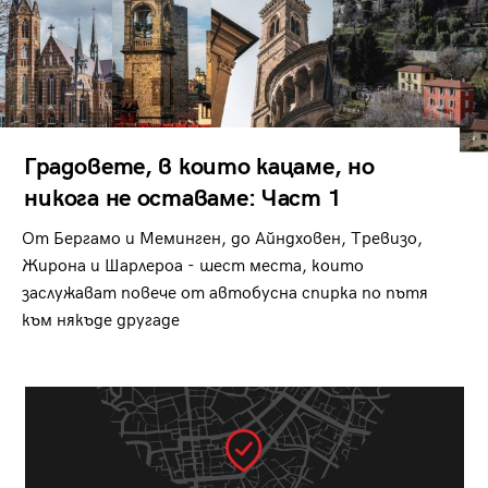
Градовете, в които кацаме, но
никога не оставаме: Част 1
От Бергамо и Меминген, до Айндховен, Тревизо,
Жирона и Шарлероа - шест места, които
заслужават повече от автобусна спирка по пътя
към някъде другаде