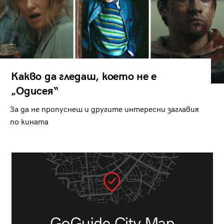
Какво да гледаш, което не е
„Одисея“
За да не пропуснеш и другите интересни заглавия
по кината