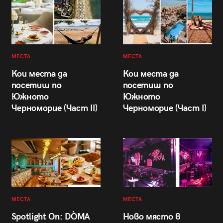
МЕСТА
МЕСТА
Кои места да
Кои места да
посетиш по
посетиш по
Южното
Южното
Черноморие (Част II)
Черноморие (Част I)
МЕСТА
МЕСТА
Spotlight On: DÒMA
Ново място в