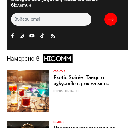
бюлетин
Намерено в
СЪБИТИЯ
Exotic Soirée: Танци и
изкуство с дъх на лято
ОТ ИВАН ПЪРВАНОВ
FEATURE