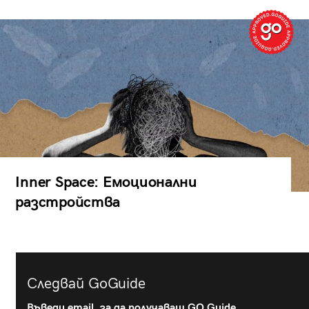
Inner Space: Емоционални
разстройства
Следвай GoGuide
Въведи email, за да получаваш GO Guide