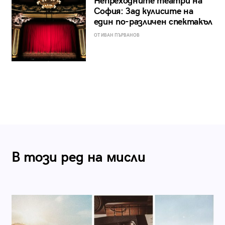
Непреходните театри на
София: Зад кулисите на
един по-различен спектакъл
ОТ ИВАН ПЪРВАНОВ
В този ред на мисли