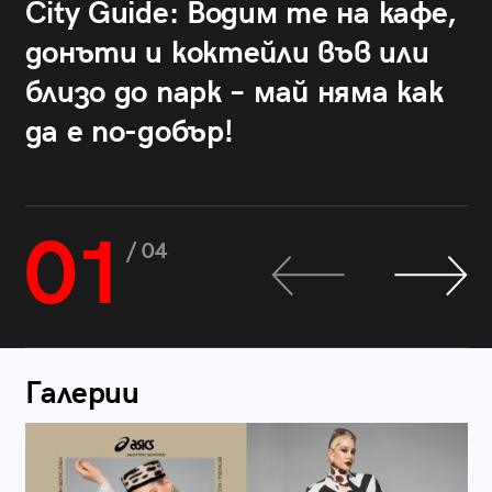
City Guide: Водим те на кафе,
донъти и коктейли във или
близо до парк – май няма как
да е по-добър!
01
/ 04
Галерии