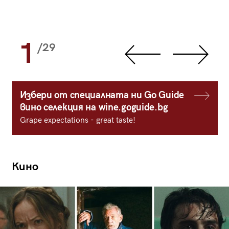
1
/29
Избери от специалната ни Go Guide
вино селекция на wine.goguide.bg
Grape expectations - great taste!
Кино