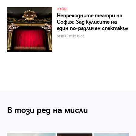
FEATURE
Непреходните театри на
София: Зад кулисите на
един по-различен спектакъл
ОТ ИВАН ПЪРВАНОВ
В този ред на мисли