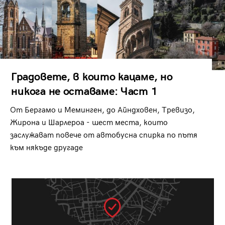
Градовете, в които кацаме, но
никога не оставаме: Част 1
От Бергамо и Меминген, до Айндховен, Тревизо,
Жирона и Шарлероа - шест места, които
заслужават повече от автобусна спирка по пътя
към някъде другаде