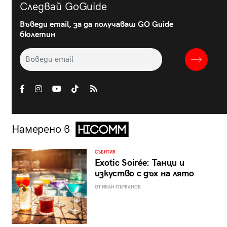
Следвай GoGuide
Въведи email, за да получаваш GO Guide
бюлетин
Намерено в
СЪБИТИЯ
Exotic Soirée: Танци и
изкуство с дъх на лято
ОТ ИВАН ПЪРВАНОВ