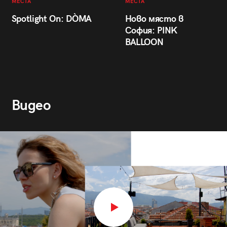
МЕСТА
МЕСТА
Spotlight On: DÒMA
Ново място в
София: PINK
BALLOON
Видео