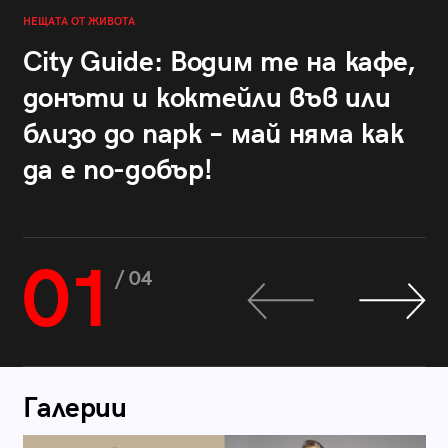
НЕЩАТА ОТ ЖИВОТА
City Guide: Водим те на кафе,
донъти и коктейли във или
близо до парк – май няма как
да е по-добър!
01
/ 04
Галерии