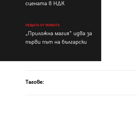
сцената в НДК
НЕЩАТА ОТ ЖИВОТА
„Приложна магия“ идва за
първи път на български
Тагове: