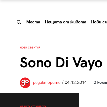
Места
Нещата от живота
Нови с
НОВИ СЪБИТИЯ
Sono Di Vayo
редакторите
/ 04.12.2014
0 ком
 Shareable:
Summer Prelude: ка
лги вечери и
започва лятото в 
НЕЩАТА ОТ ЖИВОТА