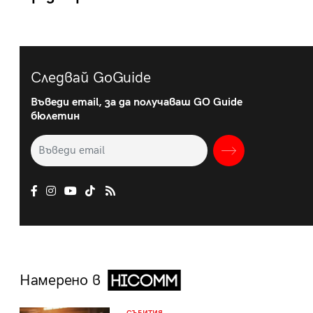
Следвай GoGuide
Въведи email, за да получаваш GO Guide
бюлетин
Намерено в