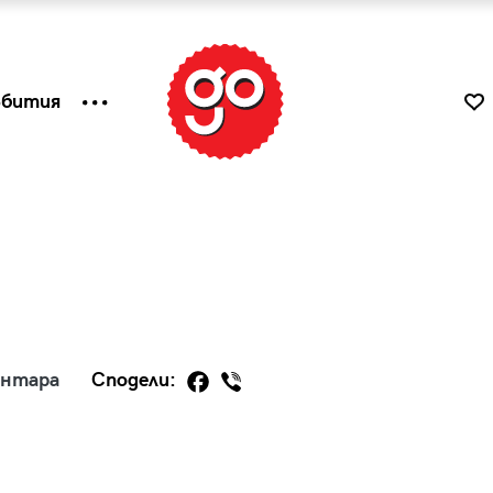
ъбития
ентара
Сподели:
к
Tender is the Wine – Какво
чаша
се пие на Лазурния бряг