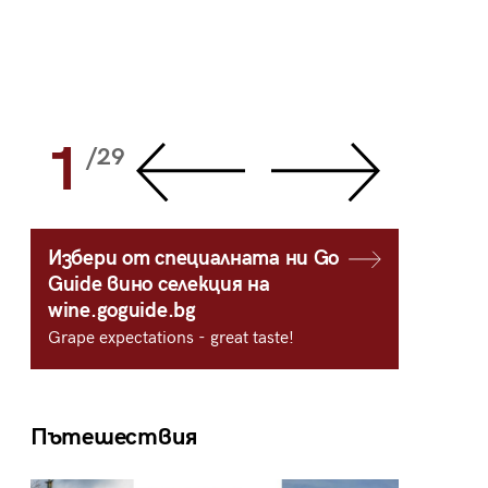
1
2
/29
/
Избери от специалната ни Go
Guide вино селекция на
wine.goguide.bg
Grape expectations - great taste!
Пътешествия