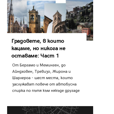
Градовете, в които
кацаме, но никога не
оставаме: Част 1
От Бергамо и Меминген, до
Айндховен, Тревизо, Жирона и
Шарлероа - шест места, които
заслужават повече от автобусна
спирка по пътя към някъде другаде