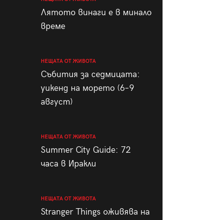
пания
Лятото винаги е в минало
време
НЕЩАТА ОТ ЖИВОТА
28
/29
Събития за седмицата:
уикенд на морето (6–9
август)
НЕЩАТА ОТ ЖИВОТА
Summer City Guide: 72
часа в Иракли
НЕЩАТА ОТ ЖИВОТА
Stranger Things оживява на