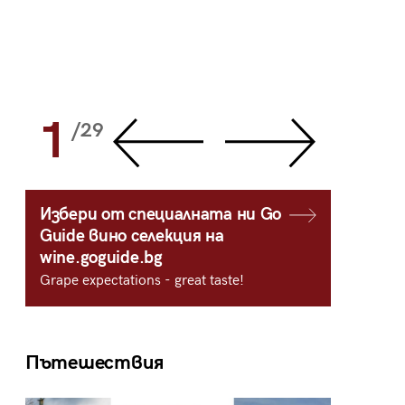
1
2
/29
/
Избери от специалната ни Go
Guide вино селекция на
wine.goguide.bg
Grape expectations - great taste!
Пътешествия