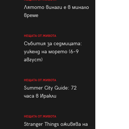
пания
Лятото винаги е в минало
време
НЕЩАТА ОТ ЖИВОТА
28
/29
Събития за седмицата:
уикенд на морето (6–9
август)
НЕЩАТА ОТ ЖИВОТА
Summer City Guide: 72
часа в Иракли
НЕЩАТА ОТ ЖИВОТА
Stranger Things оживява на