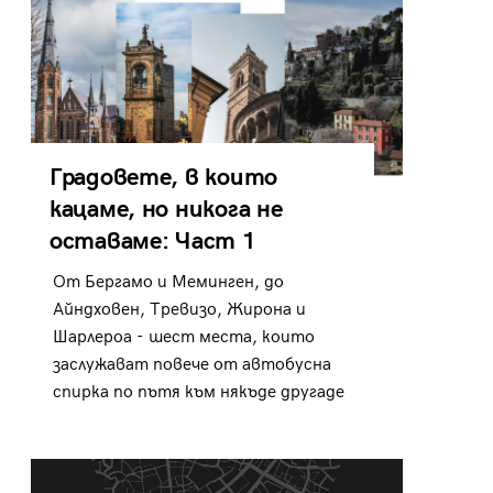
Градовете, в които
кацаме, но никога не
оставаме: Част 1
От Бергамо и Меминген, до
Айндховен, Тревизо, Жирона и
Шарлероа - шест места, които
заслужават повече от автобусна
спирка по пътя към някъде другаде