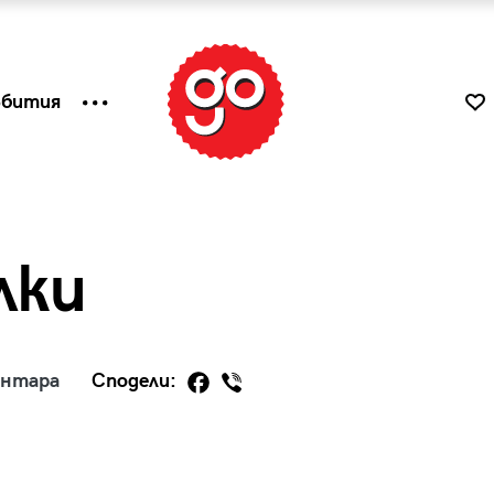
ъбития
лки
ентара
Сподели:
к
Tender is the Wine – Какво
чаша
се пие на Лазурния бряг