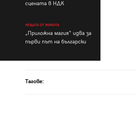
сцената в НДК
НЕЩАТА ОТ ЖИВОТА
„Приложна магия“ идва за
първи път на български
Тагове: