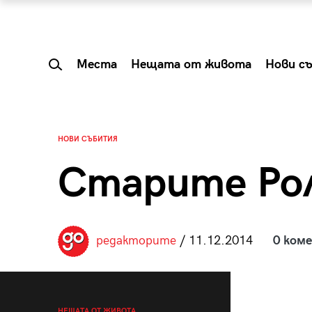
Места
Нещата от живота
Нови с
НОВИ СЪБИТИЯ
Старите Ро
редакторите
/ 11.12.2014
0 ком
 Shareable:
Summer Prelude: ка
лги вечери и
започва лятото в 
НЕЩАТА ОТ ЖИВОТА