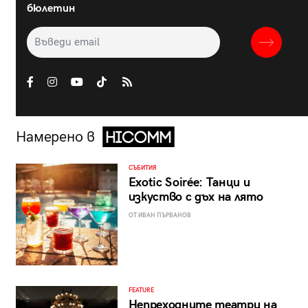
бюлетин
Намерено в
СЪБИТИЯ
Exotic Soirée: Танци и
изкуство с дъх на лято
ОТ ИВАН ПЪРВАНОВ
FEATURE
Непреходните театри на