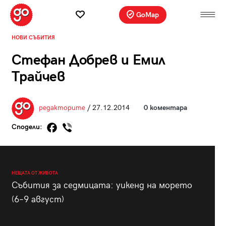
GoMap
НОВИ СЪБИТИЯ
Стефан Добрев и Емил
Трайчев
редакторите
/ 27.12.2014
0 коментара
Сподели:
НЕЩАТА ОТ ЖИВОТА
Събития за седмицата: уикенд на морето
(6–9 август)