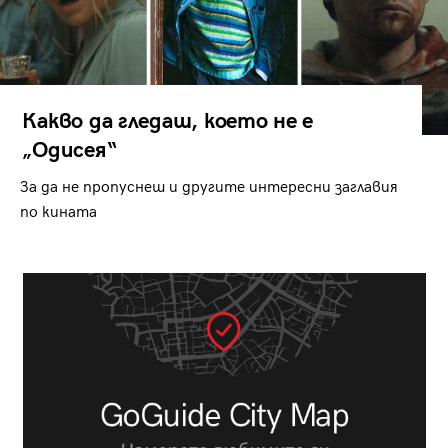
Какво да гледаш, което не е
„Одисея“
За да не пропуснеш и другите интересни заглавия
по кината