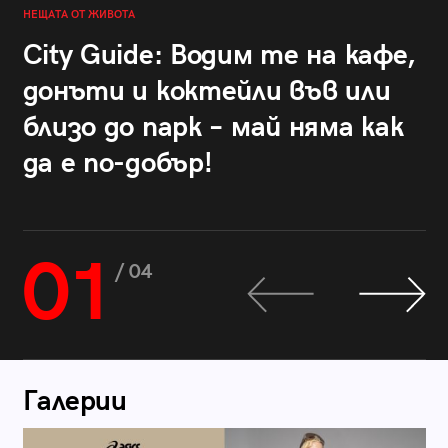
НЕЩАТА ОТ ЖИВОТА
City Guide: Водим те на кафе,
донъти и коктейли във или
близо до парк – май няма как
да е по-добър!
01
/ 04
Галерии