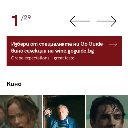
1
/29
Избери от специалната ни Go Guide
вино селекция на wine.goguide.bg
Grape expectations - great taste!
Кино