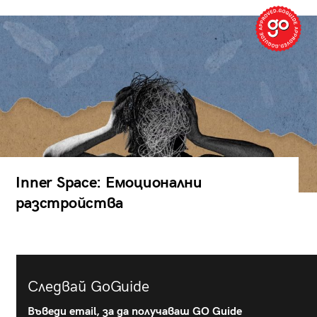
Inner Space: Емоционални
разстройства
Следвай GoGuide
Въведи email, за да получаваш GO Guide