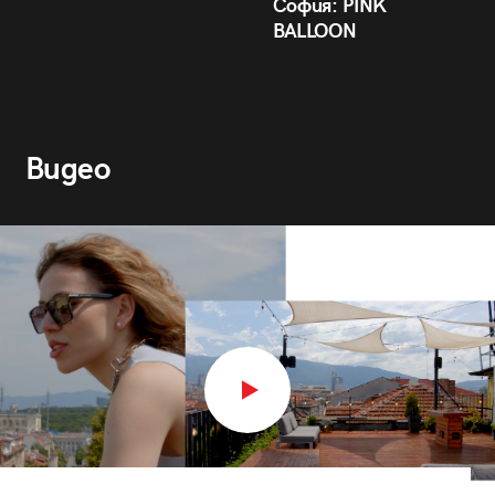
София: PINK
BALLOON
Видео