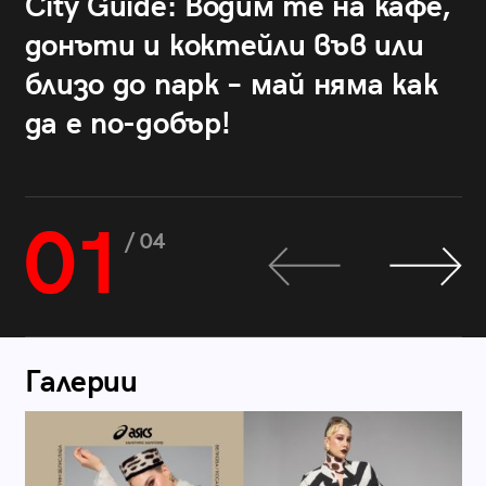
City Guide: Водим те на кафе,
донъти и коктейли във или
близо до парк – май няма как
да е по-добър!
01
/ 04
Галерии