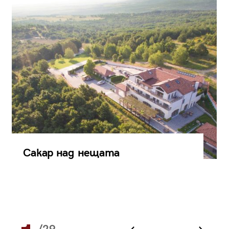
Сакар над нещата