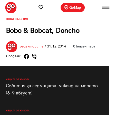
GoMap
НОВИ СЪБИТИЯ
Bobo & Bobcat, Doncho
редакторите
/ 31.12.2014
0 коментара
Сподели:
НЕЩАТА ОТ ЖИВОТА
Събития за седмицата: уикенд на морето
(6–9 август)
НЕЩАТА ОТ ЖИВОТА