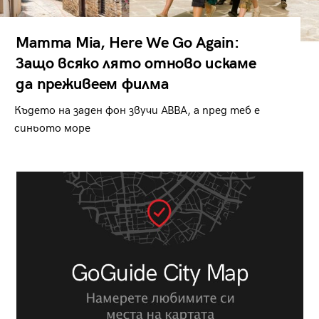
Mamma Mia, Here We Go Again:
Защо всяко лято отново искаме
да преживеем филма
Където на заден фон звучи ABBA, а пред теб е
синьото море