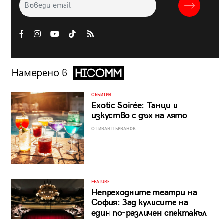
Намерено в
СЪБИТИЯ
Exotic Soirée: Танци и
изкуство с дъх на лято
ОТ ИВАН ПЪРВАНОВ
FEATURE
Непреходните театри на
София: Зад кулисите на
един по-различен спектакъл