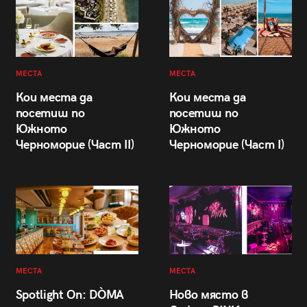
МЕСТА
МЕСТА
Кои места да
Кои места да
посетиш по
посетиш по
Южното
Южното
Черноморие (Част II)
Черноморие (Част I)
МЕСТА
МЕСТА
Spotlight On: DÒMA
Ново място в