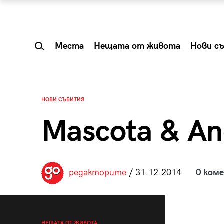
Места
Нещата от живота
Нови с
НОВИ СЪБИТИЯ
Mascota & A
редакторите
/ 31.12.2014
0 ком
 Shareable:
Summer Prelude: ка
лги вечери и
започва лятото в 
НЕЩАТА ОТ ЖИВОТА