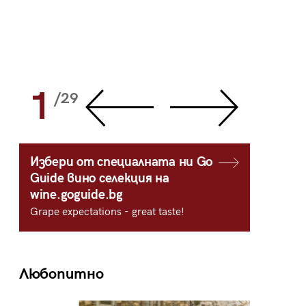
1
2
/29
/
Избери от специалната ни Go
Guide вино селекция на
wine.goguide.bg
Grape expectations - great taste!
Любопитно