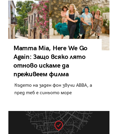
Mamma Mia, Here We Go
Again: Защо всяко лято
отново искаме да
преживеем филма
Където на заден фон звучи ABBA, а
пред теб е синьото море