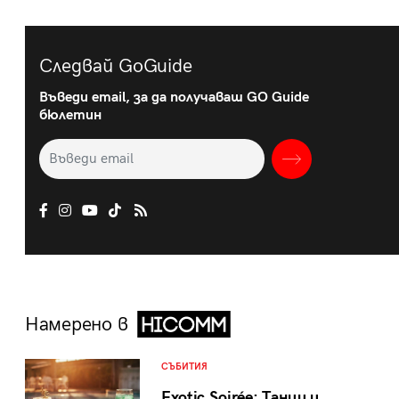
Следвай GoGuide
Въведи email, за да получаваш GO Guide
бюлетин
Намерено в
СЪБИТИЯ
Exotic Soirée: Танци и