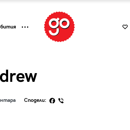
ъбития
ndrew
ентара
Сподели:
к
Tender is the Wine – Какво
чаша
се пие на Лазурния бряг