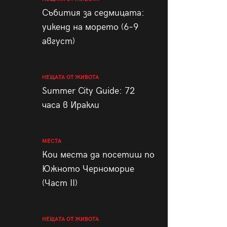
пания
Събития за седмицата:
уикенд на морето (6–9
август)
28
/29
НЕЩАТА ОТ ЖИВОТА
Summer City Guide: 72
часа в Иракли
МЕСТА
Кои места да посетиш по
Южното Черноморие
(Част II)
НЕЩАТА ОТ ЖИВОТА