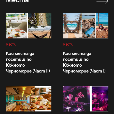
Места
МЕСТА
МЕСТА
Кои места да
Кои места да
посетиш по
посетиш по
Южното
Южното
Черноморие (Част II)
Черноморие (Част I)