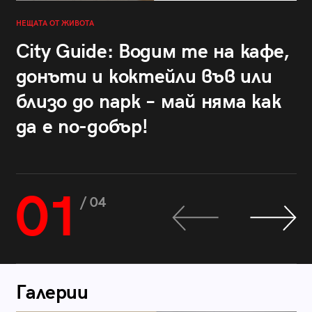
НЕЩАТА ОТ ЖИВОТА
City Guide: Водим те на кафе,
донъти и коктейли във или
близо до парк – май няма как
да е по-добър!
01
/ 04
Галерии