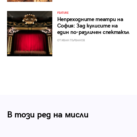
FEATURE
Непреходните театри на
София: Зад кулисите на
един по-различен спектакъл
ОТ ИВАН ПЪРВАНОВ
В този ред на мисли