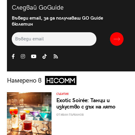
Следвай GoGuide
Въведи email, за да получаваш GO Guide
бюлетин
Намерено в
СЪБИТИЯ
Exotic Soirée: Танци и
изкуство с дъх на лято
ОТ ИВАН ПЪРВАНОВ