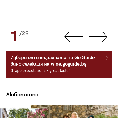
1
/29
Избери от специалната ни Go Guide
вино селекция на wine.goguide.bg
Grape expectations - great taste!
Любопитно