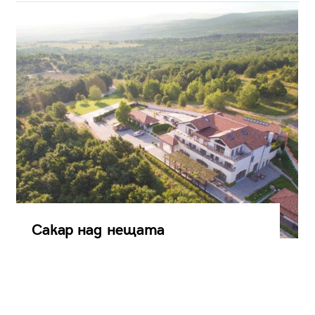
Сакар над нещата