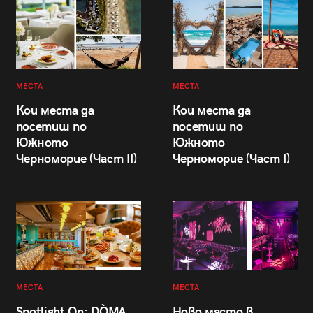
МЕСТА
МЕСТА
Кои места да
Кои места да
посетиш по
посетиш по
Южното
Южното
Черноморие (Част II)
Черноморие (Част I)
МЕСТА
МЕСТА
Spotlight On: DÒMA
Ново място в