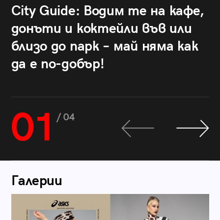
City Guide: Водим те на кафе,
донъти и коктейли във или
близо до парк – май няма как
да е по-добър!
01
/ 04
Галерии