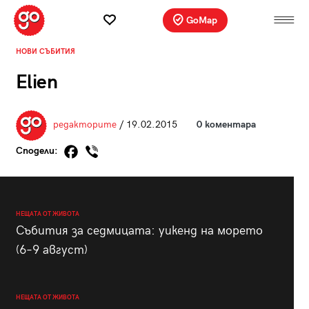
GoMap
НОВИ СЪБИТИЯ
Elien
редакторите
/ 19.02.2015
0 коментара
Сподели:
НЕЩАТА ОТ ЖИВОТА
Събития за седмицата: уикенд на морето
(6–9 август)
НЕЩАТА ОТ ЖИВОТА