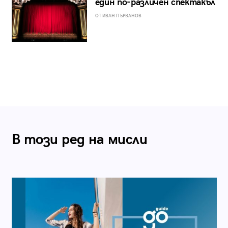
един по-различен спектакъл
ОТ ИВАН ПЪРВАНОВ
В този ред на мисли