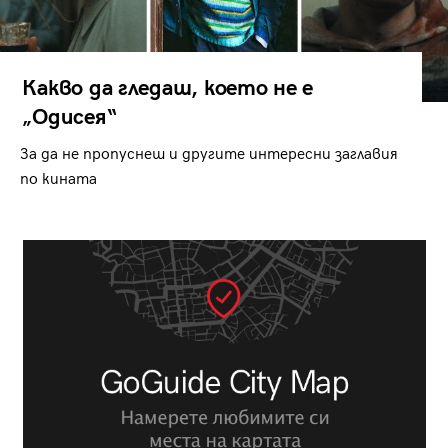
Какво да гледаш, което не е
„Одисея“
За да не пропуснеш и другите интересни заглавия
по кината