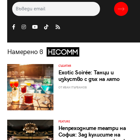
Намерено в
СЪБИТИЯ
Exotic Soirée: Танци и
изкуство с дъх на лято
ОТ ИВАН ПЪРВАНОВ
FEATURE
Непреходните театри на
София: Зад кулисите на