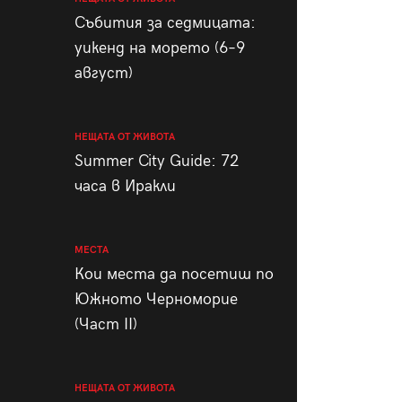
пания
Събития за седмицата:
уикенд на морето (6–9
август)
28
/29
НЕЩАТА ОТ ЖИВОТА
Summer City Guide: 72
часа в Иракли
МЕСТА
Кои места да посетиш по
Южното Черноморие
(Част II)
НЕЩАТА ОТ ЖИВОТА