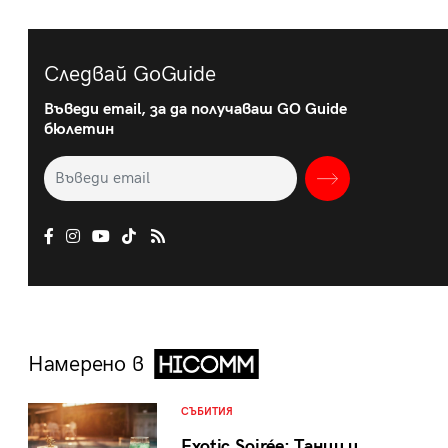
Следвай GoGuide
Въведи email, за да получаваш GO Guide
бюлетин
Намерено в
СЪБИТИЯ
Exotic Soirée: Танци и