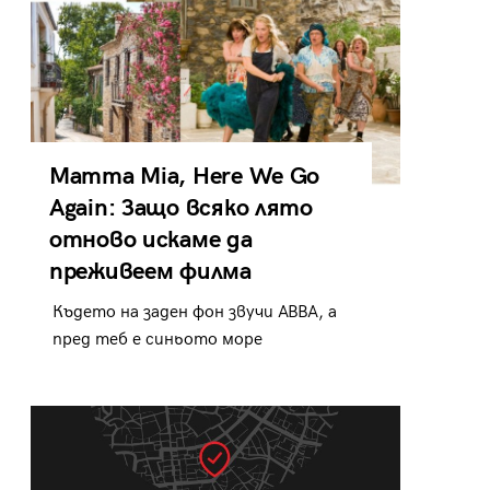
Mamma Mia, Here We Go
Again: Защо всяко лято
отново искаме да
преживеем филма
Където на заден фон звучи ABBA, а
пред теб е синьото море