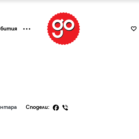
ъбития
ентара
Сподели:
к
Tender is the Wine – Какво
чаша
се пие на Лазурния бряг