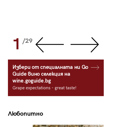
1
2
/29
/
Избери от специалната ни Go
Guide вино селекция на
wine.goguide.bg
Grape expectations - great taste!
Любопитно