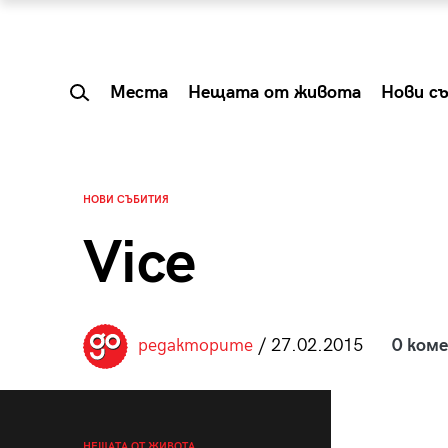
Места
Нещата от живота
Нови с
НОВИ СЪБИТИЯ
Vice
редакторите
/ 27.02.2015
0 ком
 Shareable:
Summer Prelude: ка
лги вечери и
започва лятото в 
НЕЩАТА ОТ ЖИВОТА