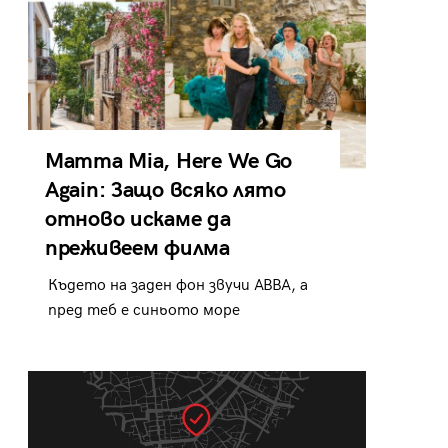
Mamma Mia, Here We Go
Again: Защо всяко лято
отново искаме да
преживеем филма
Където на заден фон звучи ABBA, а
пред теб е синьото море