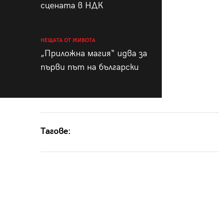
сцената в НДК
НЕЩАТА ОТ ЖИВОТА
„Приложна магия“ идва за
първи път на български
Тагове: