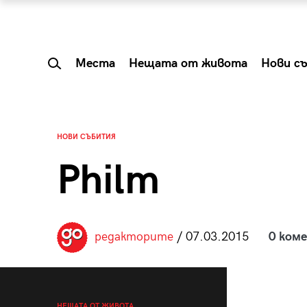
Места
Нещата от живота
Нови с
НОВИ СЪБИТИЯ
Philm
редакторите
/ 07.03.2015
0 ком
 Shareable:
Summer Prelude: ка
лги вечери и
започва лятото в 
НЕЩАТА ОТ ЖИВОТА