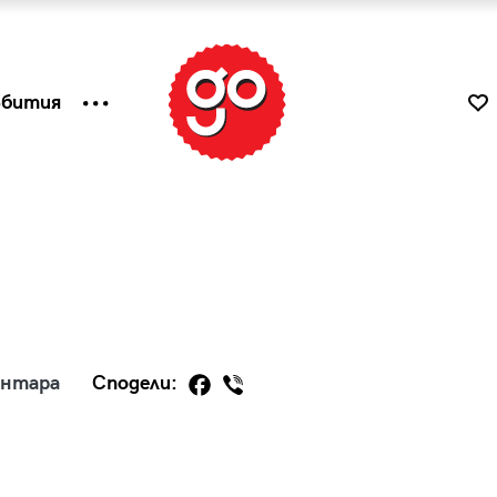
ъбития
ентара
Сподели:
к
Tender is the Wine – Какво
чаша
се пие на Лазурния бряг