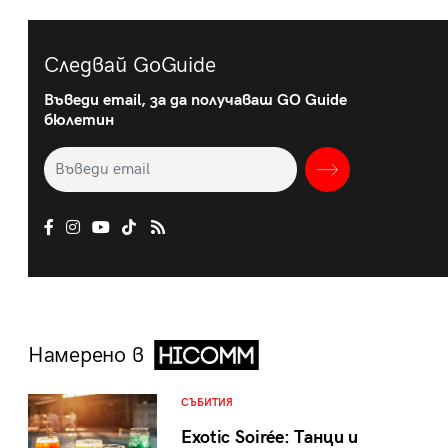
Следвай GoGuide
Въведи email, за да получаваш GO Guide
бюлетин
Намерено в
СЪБИТИЯ
Exotic Soirée: Танци и