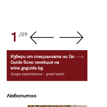
1
2
/29
/
Избери от специалната ни Go
Guide вино селекция на
wine.goguide.bg
Grape expectations - great taste!
Любопитно