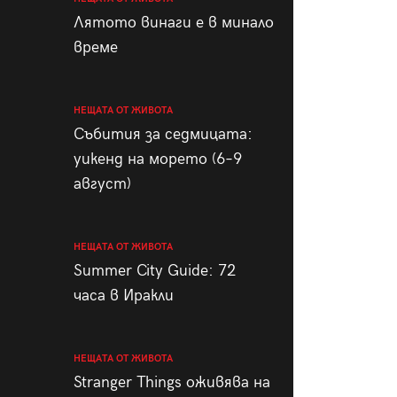
пания
Лятото винаги е в минало
време
НЕЩАТА ОТ ЖИВОТА
28
/29
Събития за седмицата:
уикенд на морето (6–9
август)
НЕЩАТА ОТ ЖИВОТА
Summer City Guide: 72
часа в Иракли
НЕЩАТА ОТ ЖИВОТА
Stranger Things оживява на