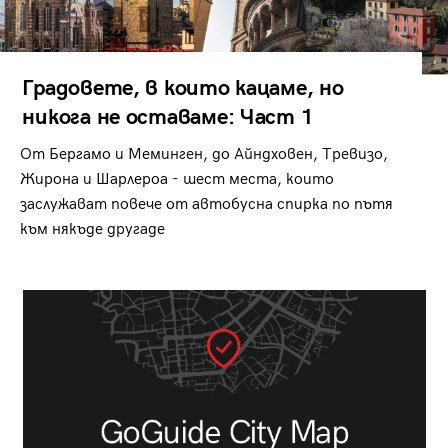
Градовете, в които кацаме, но
никога не оставаме: Част 1
От Бергамо и Меминген, до Айндховен, Тревизо,
Жирона и Шарлероа - шест места, които
заслужават повече от автобусна спирка по пътя
към някъде другаде