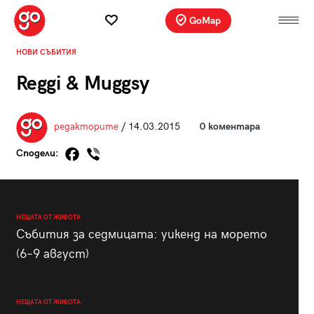
GoMap
НОВИ СЪБИТИЯ
Reggi & Muggsy
редакторите
/ 14.03.2015
0 коментара
Сподели:
НЕЩАТА ОТ ЖИВОТА
Събития за седмицата: уикенд на морето
(6–9 август)
НЕЩАТА ОТ ЖИВОТА