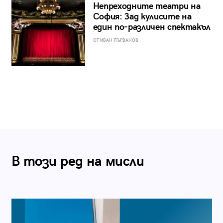
Непреходните театри на
София: Зад кулисите на
един по-различен спектакъл
ОТ ИВАН ПЪРВАНОВ
В този ред на мисли