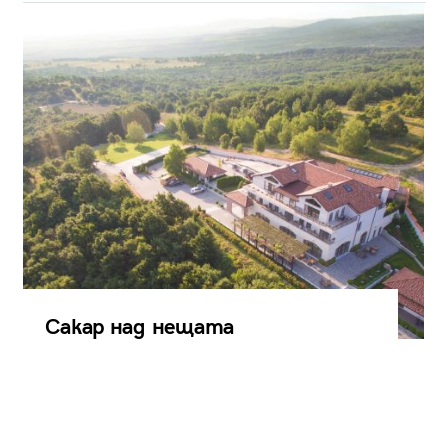
Сакар над нещата