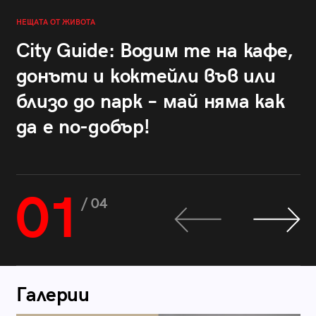
НЕЩАТА ОТ ЖИВОТА
City Guide: Водим те на кафе,
донъти и коктейли във или
близо до парк – май няма как
да е по-добър!
01
/ 04
Галерии