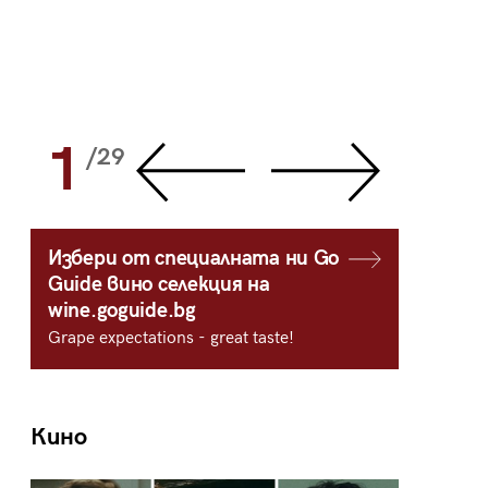
1
2
/29
/
Избери от специалната ни Go
Guide вино селекция на
wine.goguide.bg
Grape expectations - great taste!
Кино