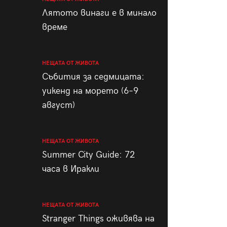
пания
Лятото винаги е в минало
време
НЕЩАТА ОТ ЖИВОТА
28
/29
Събития за седмицата:
уикенд на морето (6–9
август)
НЕЩАТА ОТ ЖИВОТА
Summer City Guide: 72
часа в Иракли
НЕЩАТА ОТ ЖИВОТА
Stranger Things оживява на