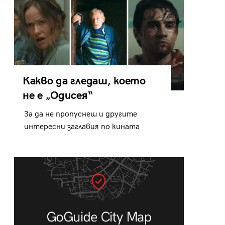
Какво да гледаш, което
не е „Одисея“
За да не пропуснеш и другите
интересни заглавия по кината