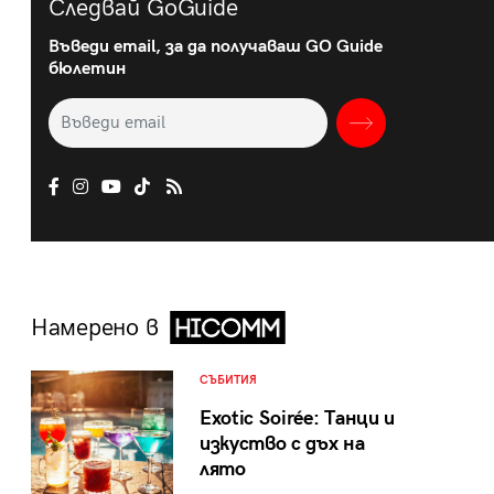
Следвай GoGuide
Въведи email, за да получаваш GO Guide
бюлетин
Намерено в
СЪБИТИЯ
Exotic Soirée: Танци и
изкуство с дъх на
лято