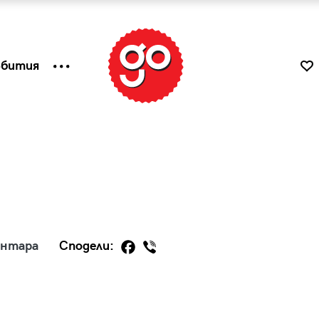
ъбития
ентара
Сподели:
к
Tender is the Wine – Какво
чаша
се пие на Лазурния бряг