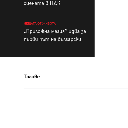
сцената в НДК
НЕЩАТА ОТ ЖИВОТА
„Приложна магия“ идва за
първи път на български
Тагове: