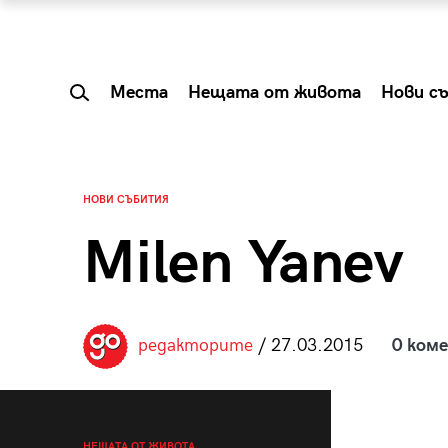
Места
Нещата от живота
Нови с
НОВИ СЪБИТИЯ
Milen Yanev
редакторите
/ 27.03.2015
0 ком
 Shareable:
Summer Prelude: ка
лги вечери и
започва лятото в 
НЕЩАТА ОТ ЖИВОТА