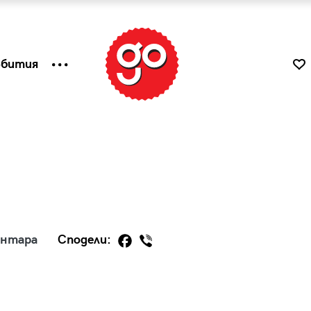
ъбития
ентара
Сподели:
к
Tender is the Wine – Какво
чаша
се пие на Лазурния бряг