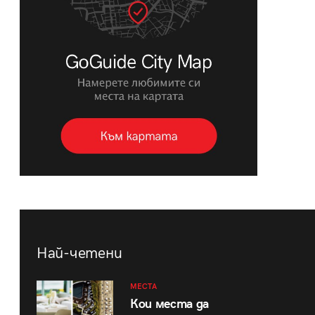
Най-четени
МЕСТА
Кои места да