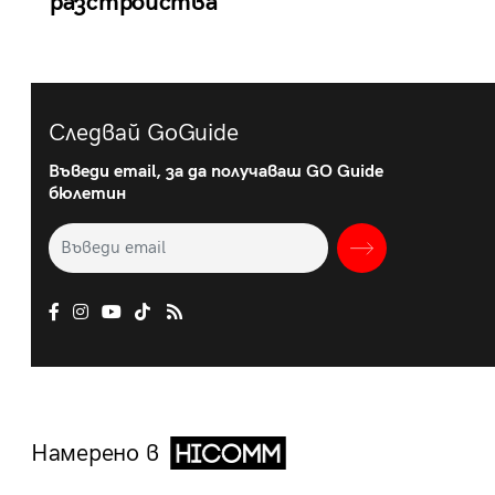
разстройства
Следвай GoGuide
Въведи email, за да получаваш GO Guide
бюлетин
Намерено в