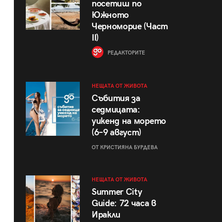
посетиш по
Южното
Черноморие (Част
II)
РЕДАКТОРИТЕ
НЕЩАТА ОТ ЖИВОТА
Събития за
седмицата:
уикенд на морето
(6–9 август)
ОТ КРИСТИЯНА БУРДЕВА
НЕЩАТА ОТ ЖИВОТА
Summer City
Guide: 72 часа в
Иракли