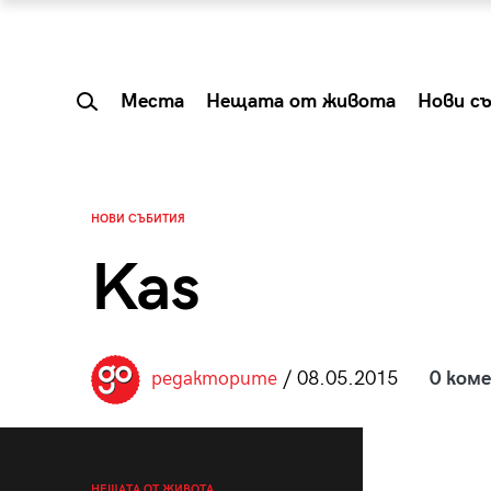
Места
Нещата от живота
Нови с
НОВИ СЪБИТИЯ
Kas
редакторите
/ 08.05.2015
0 ком
 Shareable:
Summer Prelude: ка
лги вечери и
започва лятото в 
НЕЩАТА ОТ ЖИВОТА