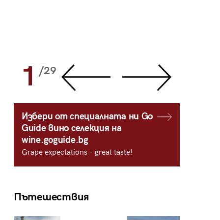
1
2
/29
/
Избери от специалната ни Go
Guide вино селекция на
wine.goguide.bg
Grape expectations - great taste!
Пътешествия