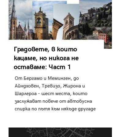
Градовете, в които
кацаме, но никога не
оставаме: Част 1
От Бергамо и Меминген, до
Айндховен, Тревизо, Жирона и
Шарлероа - шест места, които
заслужават повече от автобусна
спирка по пътя към някъде другаде