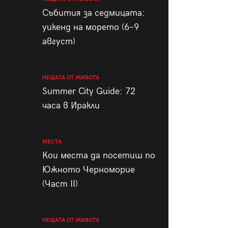
пания
Събития за седмицата:
уикенд на морето (6–9
август)
28
/29
НЕЩАТА ОТ ЖИВОТА
Summer City Guide: 72
часа в Иракли
МЕСТА
Кои места да посетиш по
Южното Черноморие
(Част II)
НЕЩАТА ОТ ЖИВОТА