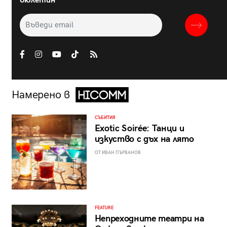
бюлетин
Намерено в
СЪБИТИЯ
Exotic Soirée: Танци и
изкуство с дъх на лято
ОТ ИВАН ПЪРВАНОВ
FEATURE
Непреходните театри на