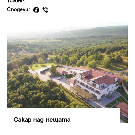
Тагове:
Сподели:
Сакар над нещата