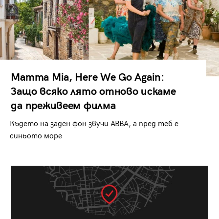
Mamma Mia, Here We Go Again:
Защо всяко лято отново искаме
да преживеем филма
Където на заден фон звучи ABBA, а пред теб е
синьото море