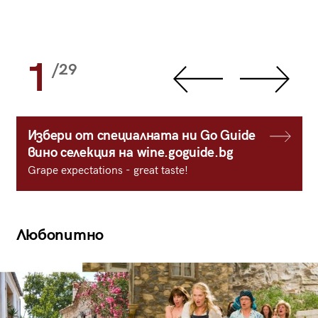
1
/29
Избери от специалната ни Go Guide
вино селекция на wine.goguide.bg
Grape expectations - great taste!
Любопитно