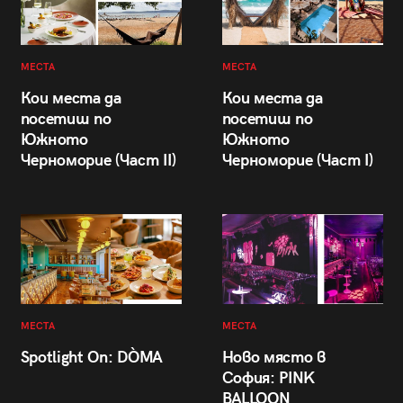
МЕСТА
МЕСТА
Кои места да
Кои места да
посетиш по
посетиш по
Южното
Южното
Черноморие (Част II)
Черноморие (Част I)
МЕСТА
МЕСТА
Spotlight On: DÒMA
Ново място в
София: PINK
BALLOON