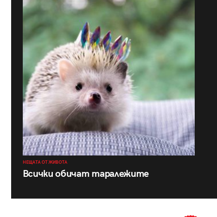
НЕЩАТА ОТ ЖИВОТА
Всички обичат таралежите