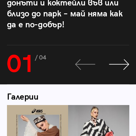
донъти и коктейли във или
близо до парк – май няма как
да е по-добър!
01
/ 04
Галерии