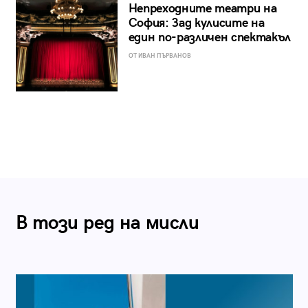
Непреходните театри на
София: Зад кулисите на
един по-различен спектакъл
ОТ ИВАН ПЪРВАНОВ
В този ред на мисли