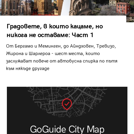
Градовете, в които кацаме, но
никога не оставаме: Част 1
От Бергамо и Меминген, до Айндховен, Тревизо,
Жирона и Шарлероа - шест места, които
заслужават повече от автобусна спирка по пътя
към някъде другаде