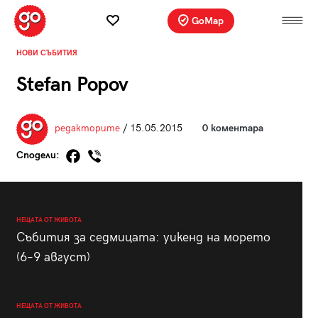
GoMap
НОВИ СЪБИТИЯ
Stefan Popov
редакторите
/ 15.05.2015
0 коментара
Сподели:
НЕЩАТА ОТ ЖИВОТА
Събития за седмицата: уикенд на морето
(6–9 август)
НЕЩАТА ОТ ЖИВОТА