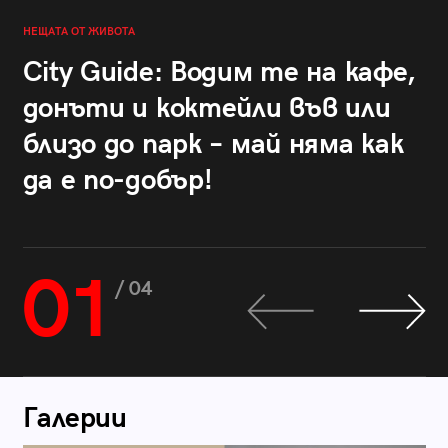
НЕЩАТА ОТ ЖИВОТА
City Guide: Водим те на кафе,
донъти и коктейли във или
близо до парк – май няма как
да е по-добър!
01
/ 04
Галерии