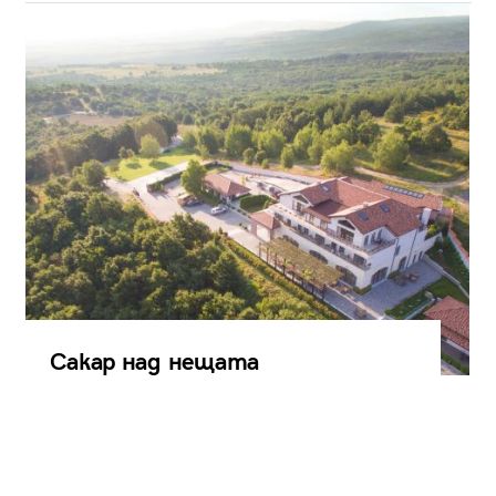
Сакар над нещата