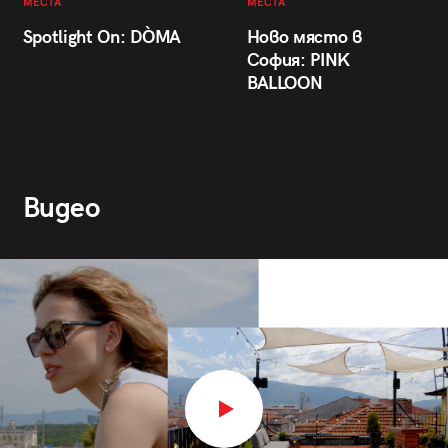
МЕСТА
МЕСТА
Spotlight On: DÒMA
Ново място в
София: PINK
BALLOON
Видео