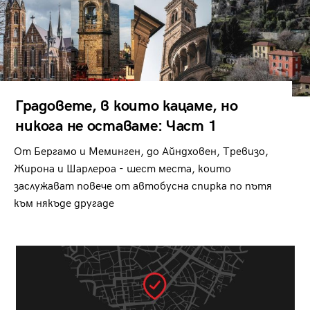
Градовете, в които кацаме, но
никога не оставаме: Част 1
От Бергамо и Меминген, до Айндховен, Тревизо,
Жирона и Шарлероа - шест места, които
заслужават повече от автобусна спирка по пътя
към някъде другаде