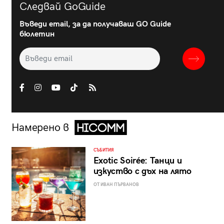
Следвай GoGuide
Въведи email, за да получаваш GO Guide
бюлетин
Намерено в
СЪБИТИЯ
Exotic Soirée: Танци и
изкуство с дъх на лято
ОТ ИВАН ПЪРВАНОВ