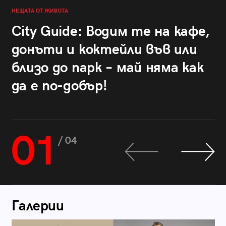
НЕЩАТА ОТ ЖИВОТА
City Guide: Водим те на кафе,
донъти и коктейли във или
близо до парк – май няма как
да е по-добър!
01
/ 04
Галерии