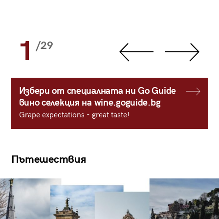
1
/29
Избери от специалната ни Go Guide
вино селекция на wine.goguide.bg
Grape expectations - great taste!
Пътешествия