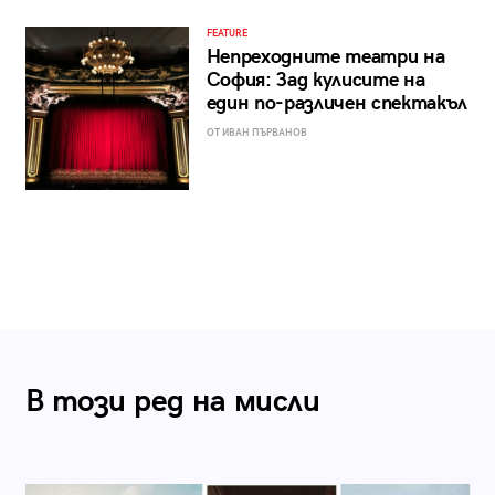
FEATURE
Непреходните театри на
София: Зад кулисите на
един по-различен спектакъл
ОТ ИВАН ПЪРВАНОВ
В този ред на мисли