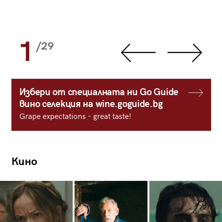
1
/29
Избери от специалната ни Go Guide
вино селекция на wine.goguide.bg
Grape expectations - great taste!
Кино