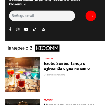
бюлетин
Намерено в
СЪБИТИЯ
Exotic Soirée: Танци и
изкуство с дъх на лято
ОТ ИВАН ПЪРВАНОВ
FEATURE