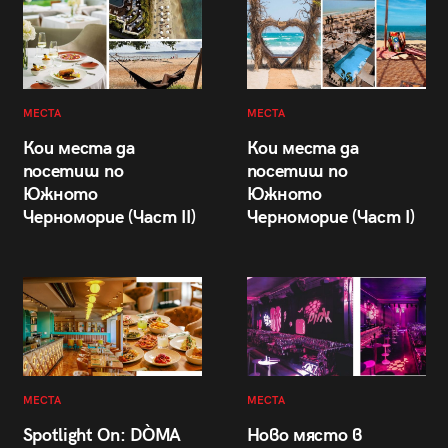
МЕСТА
МЕСТА
Кои места да
Кои места да
посетиш по
посетиш по
Южното
Южното
Черноморие (Част II)
Черноморие (Част I)
МЕСТА
МЕСТА
Spotlight On: DÒMA
Ново място в