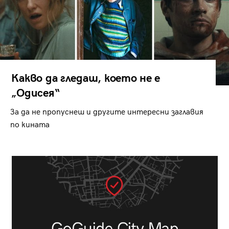
Какво да гледаш, което не е
„Одисея“
За да не пропуснеш и другите интересни заглавия
по кината