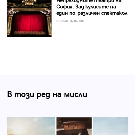
Непреходните театри на
София: Зад кулисите на
един по-различен спектакъл
ОТ ИВАН ПЪРВАНОВ
В този ред на мисли