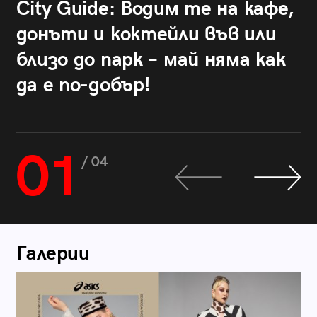
City Guide: Водим те на кафе,
донъти и коктейли във или
близо до парк – май няма как
да е по-добър!
01
/ 04
Галерии