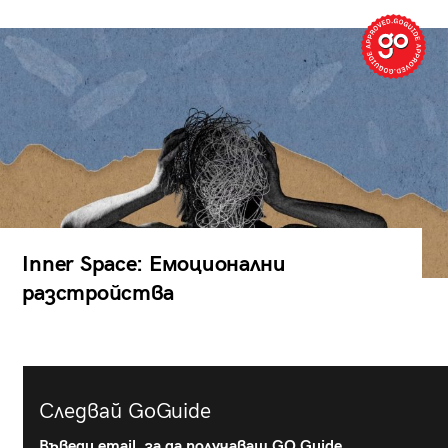
Inner Space: Емоционални
разстройства
Следвай GoGuide
Въведи email, за да получаваш GO Guide