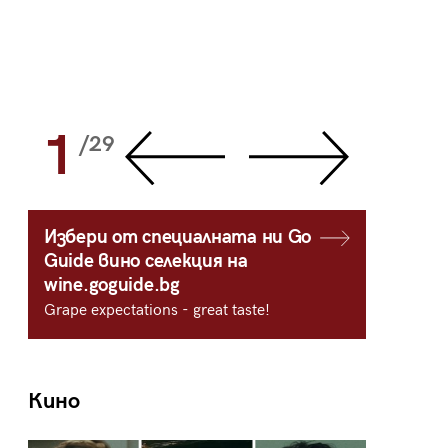
1
2
/29
/
Избери от специалната ни Go
Guide вино селекция на
wine.goguide.bg
Grape expectations - great taste!
Кино