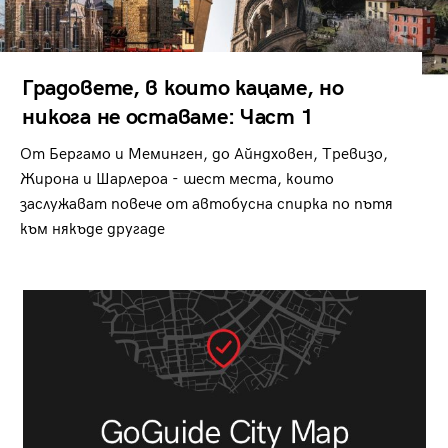
Градовете, в които кацаме, но
никога не оставаме: Част 1
От Бергамо и Меминген, до Айндховен, Тревизо,
Жирона и Шарлероа - шест места, които
заслужават повече от автобусна спирка по пътя
към някъде другаде