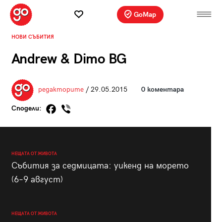
GoMap
НОВИ СЪБИТИЯ
Andrew & Dimo BG
редакторите
/ 29.05.2015
0 коментара
Сподели:
НЕЩАТА ОТ ЖИВОТА
Събития за седмицата: уикенд на морето
(6–9 август)
НЕЩАТА ОТ ЖИВОТА