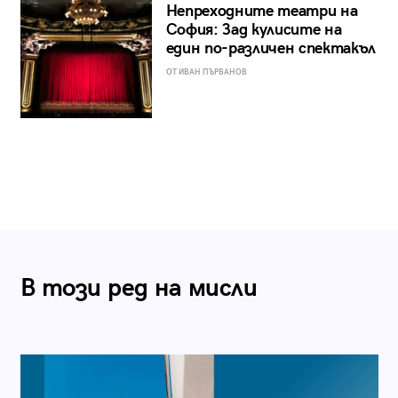
Непреходните театри на
София: Зад кулисите на
един по-различен спектакъл
ОТ ИВАН ПЪРВАНОВ
В този ред на мисли