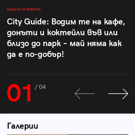
НЕЩАТА ОТ ЖИВОТА
City Guide: Водим те на кафе,
донъти и коктейли във или
близо до парк – май няма как
да е по-добър!
01
/ 04
Галерии