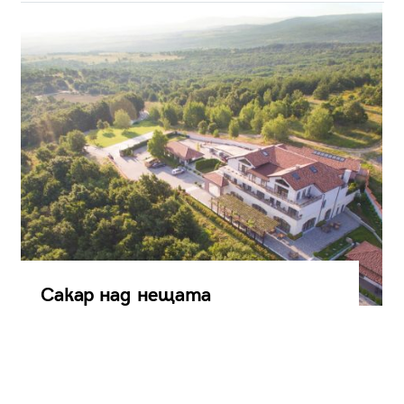
Сакар над нещата