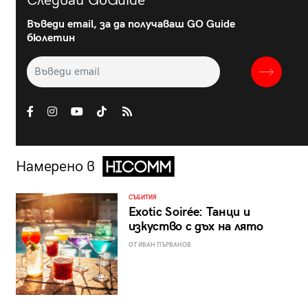
Следвай GoGuide
Въведи email, за да получаваш GO Guide
бюлетин
Намерено в
СЪБИТИЯ
Exotic Soirée: Танци и
изкуство с дъх на лято
ОТ ИВАН ПЪРВАНОВ