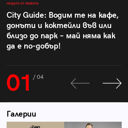
НЕЩАТА ОТ ЖИВОТА
City Guide: Водим те на кафе,
донъти и коктейли във или
близо до парк – май няма как
да е по-добър!
01
/ 04
Галерии