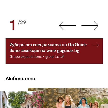
1
/29
Избери от специалната ни Go Guide
вино селекция на wine.goguide.bg
Grape expectations - great taste!
Любопитно