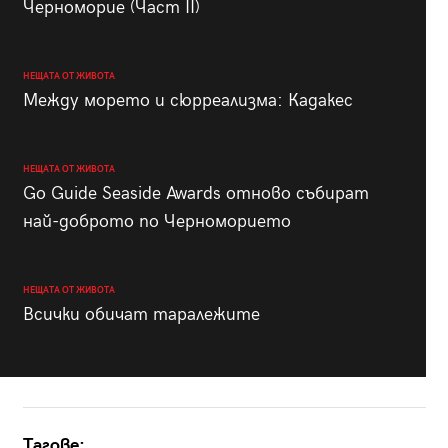
Черноморие (Част II)
НЕЩАТА ОТ ЖИВОТА
Между морето и сюрреализма: Кадакес
НЕЩАТА ОТ ЖИВОТА
Go Guide Seaside Awards отново събират
най-доброто по Черноморието
НЕЩАТА ОТ ЖИВОТА
Всички обичат таралежите
Тагове: