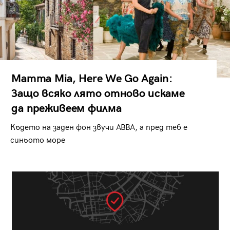
Mamma Mia, Here We Go Again:
Защо всяко лято отново искаме
да преживеем филма
Където на заден фон звучи ABBA, а пред теб е
синьото море