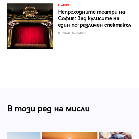
FEATURE
Непреходните театри на
София: Зад кулисите на
един по-различен спектакъл
ОТ ИВАН ПЪРВАНОВ
В този ред на мисли