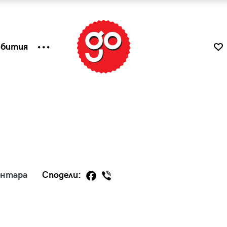
ъбития
ентара
Сподели:
к
Tender is the Wine – Какво
чаша
се пие на Лазурния бряг