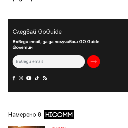
Следвай GoGuide
Въведи email, за да получаваш GO Guide
бюлетин
Намерено в