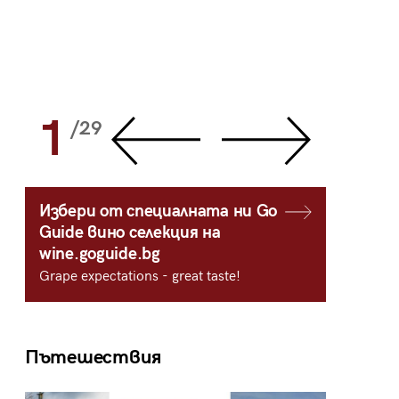
1
2
/29
/
Избери от специалната ни Go
Guide вино селекция на
wine.goguide.bg
Grape expectations - great taste!
Пътешествия