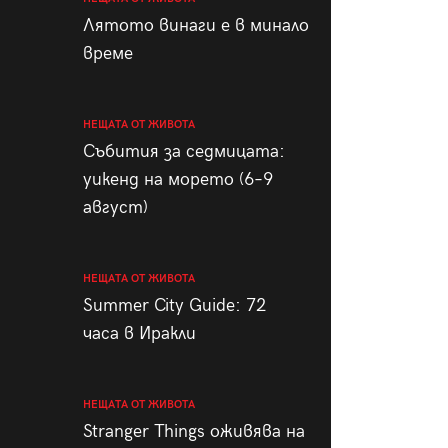
пания
Лятото винаги е в минало
време
НЕЩАТА ОТ ЖИВОТА
28
/29
Събития за седмицата:
уикенд на морето (6–9
август)
НЕЩАТА ОТ ЖИВОТА
Summer City Guide: 72
часа в Иракли
НЕЩАТА ОТ ЖИВОТА
Stranger Things оживява на