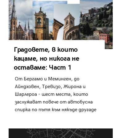
Градовете, в които
кацаме, но никога не
оставаме: Част 1
От Бергамо и Меминген, до
Айндховен, Тревизо, Жирона и
Шарлероа - шест места, които
заслужават повече от автобусна
спирка по пътя към някъде другаде