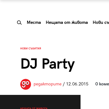
Места
Нещата от живота
Нови с
НОВИ СЪБИТИЯ
DJ Party
редакторите
/ 12.06.2015
0 ком
 Shareable:
Summer Prelude: ка
лги вечери и
започва лятото в 
НЕЩАТА ОТ ЖИВОТА