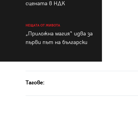
сцената в НДК
НЕЩАТА ОТ ЖИВОТА
„Приложна магия“ идва за
първи път на български
Тагове: