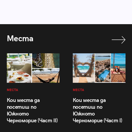
Места
МЕСТА
МЕСТА
Кои места да
Кои места да
посетиш по
посетиш по
Южното
Южното
Черноморие (Част II)
Черноморие (Част I)