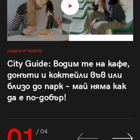
НЕЩАТА ОТ ЖИВОТА
City Guide: Водим те на кафе,
донъти и коктейли във или
близо до парк – май няма как
да е по-добър!
01
/ 04