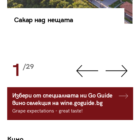
Сакар над нещата
1
/29
Избери от специалната ни Go Guide
вино селекция на wine.goguide.bg
Grape expectations - great taste!
Кино