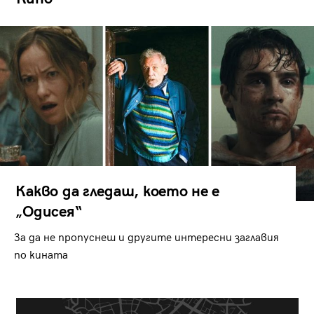
Какво да гледаш, което не е
„Одисея“
За да не пропуснеш и другите интересни заглавия
по кината