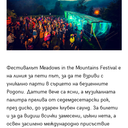
Фестивалът Meadows in the Mountains Festival е
на линия за пети път, за да те взриви с
уникално парти в сърцето на безценните
Родопи. Датите вече са ясни, а музикалната
палитра прелива от седемдесетарски рок,
през диско, до ударен клубен саунд. За билети
и за да видиш всички замесени, цъкни нета, а
освен засилено международно присъствие