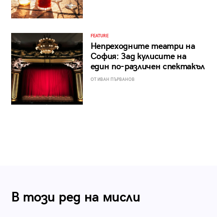
FEATURE
Непреходните театри на
София: Зад кулисите на
един по-различен спектакъл
ОТ ИВАН ПЪРВАНОВ
В този ред на мисли