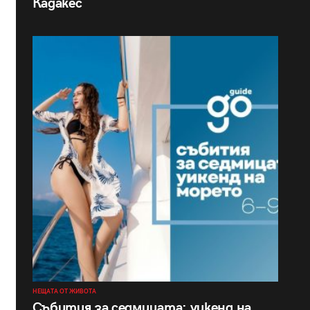
Кадакес
НЕЩАТА ОТ ЖИВОТА
Събития за седмицата: уикенд на