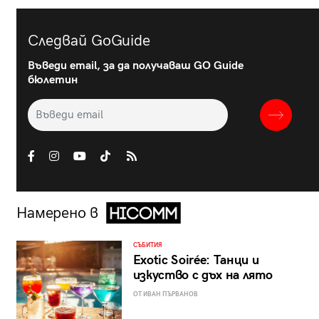
Следвай GoGuide
Въведи email, за да получаваш GO Guide
бюлетин
Намерено в
СЪБИТИЯ
Exotic Soirée: Танци и
изкуство с дъх на лято
ОТ ИВАН ПЪРВАНОВ