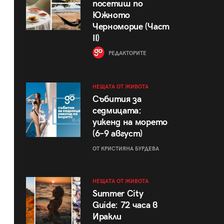
посетиш по
Южното
Черноморие (Част
II)
РЕДАКТОРИТЕ
НЕЩАТА ОТ ЖИВОТА
Събития за
седмицата:
уикенд на морето
(6–9 август)
ОТ КРИСТИЯНА БУРДЕВА
НЕЩАТА ОТ ЖИВОТА
Summer City
Guide: 72 часа в
Иракли