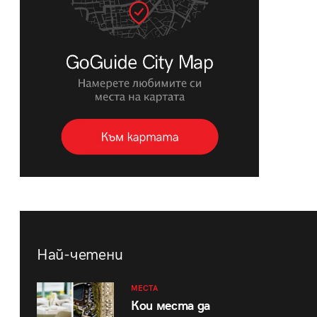
Най-четени
МЕСТА
Кои места да