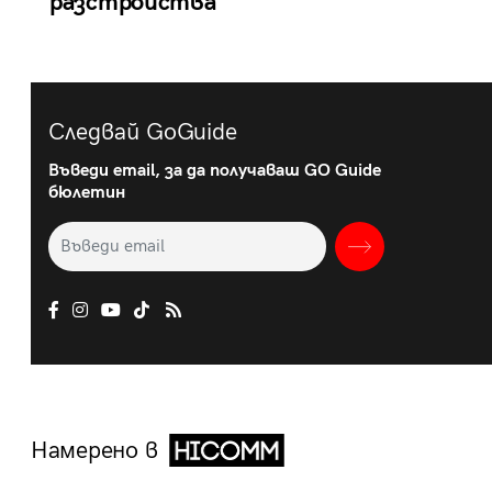
разстройства
Следвай GoGuide
Въведи email, за да получаваш GO Guide
бюлетин
Намерено в