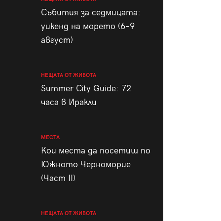
пания
Събития за седмицата:
уикенд на морето (6–9
август)
28
/29
НЕЩАТА ОТ ЖИВОТА
Summer City Guide: 72
часа в Иракли
МЕСТА
Кои места да посетиш по
Южното Черноморие
(Част II)
НЕЩАТА ОТ ЖИВОТА