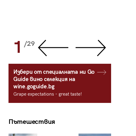
1
2
/29
/
Избери от специалната ни Go
Guide вино селекция на
wine.goguide.bg
Grape expectations - great taste!
Пътешествия