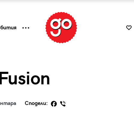
ъбития
Fusion
ентара
Сподели:
к
Tender is the Wine – Какво
чаша
се пие на Лазурния бряг