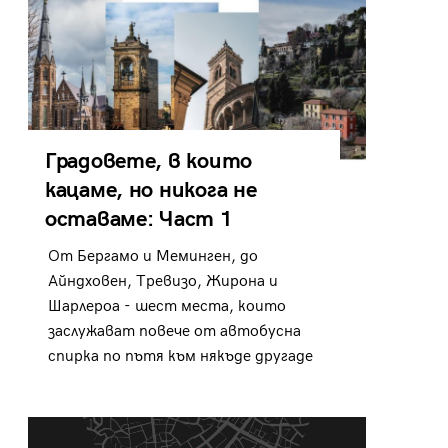
Градовете, в които
кацаме, но никога не
оставаме: Част 1
От Бергамо и Меминген, до
Айндховен, Тревизо, Жирона и
Шарлероа - шест места, които
заслужават повече от автобусна
спирка по пътя към някъде другаде