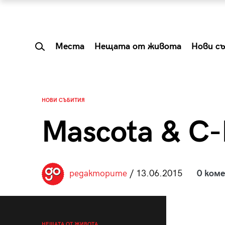
Места
Нещата от живота
Нови с
НОВИ СЪБИТИЯ
Mascota & C-
редакторите
/ 13.06.2015
0 ком
 Shareable:
Summer Prelude: ка
лги вечери и
започва лятото в 
НЕЩАТА ОТ ЖИВОТА